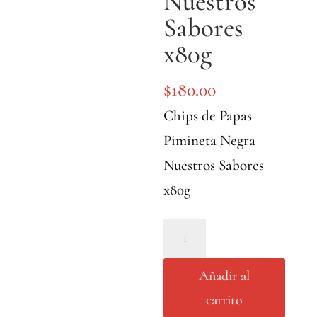
Nuestros
Sabores
x80g
$
180.00
Chips de Papas
Pimineta Negra
Nuestros Sabores
x80g
Chips
de
Añadir al
Papas
carrito
Pimineta