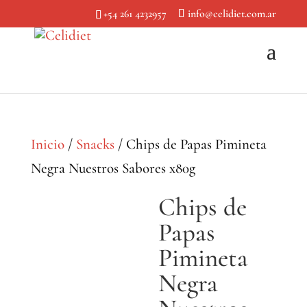
+54 261 4232957
info@celidiet.com.ar
Inicio
/
Snacks
/ Chips de Papas Pimineta
Negra Nuestros Sabores x80g
Chips de
Papas
Pimineta
Negra