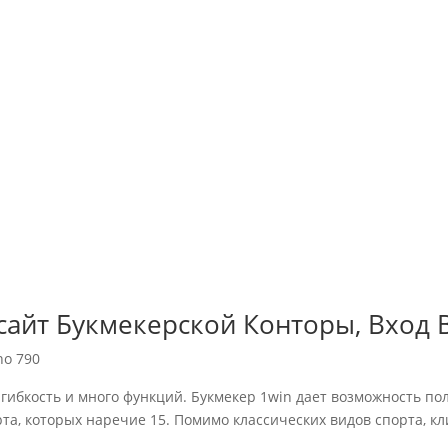
айт Букмекерской Конторы, Вход 
no 790
го гибкость и много функций. Букмекер 1win дает возможность п
та, которых наречие 15. Помимо классических видов спорта, кл