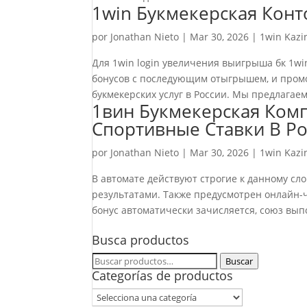
1win Букмекерская Конт
por
Jonathan Nieto
|
Mar 30, 2026
|
1win Kazi
Для 1win login увеличения выигрыша бк 1w
бонусов с последующим отыгрышем, и промо
букмекерских услуг в России. Мы предлагаем.
1вин Букмекерская Ком
Спортивные Ставки В Р
por
Jonathan Nieto
|
Mar 30, 2026
|
1win Kazi
В автомате действуют строгие к данному сло
результатами. Также предусмотрен онлайн-
бонус автоматически зачисляется, союз вып
Busca productos
Buscar
Buscar
Categorías de productos
por: