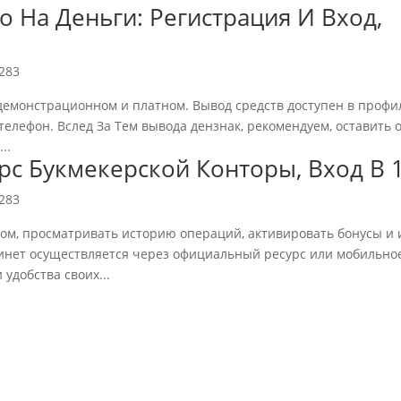
о На Деньги: Регистрация И Вход,
283
 демонстрационном и платном. Вывод средств доступен в профил
телефон. Вслед За Тем вывода дензнак, рекомендуем, оставить 
..
рс Букмекерской Конторы, Вход В 
283
сом, просматривать историю операций, активировать бонусы и
бинет осуществляется через официальный ресурс или мобильно
удобства своих...