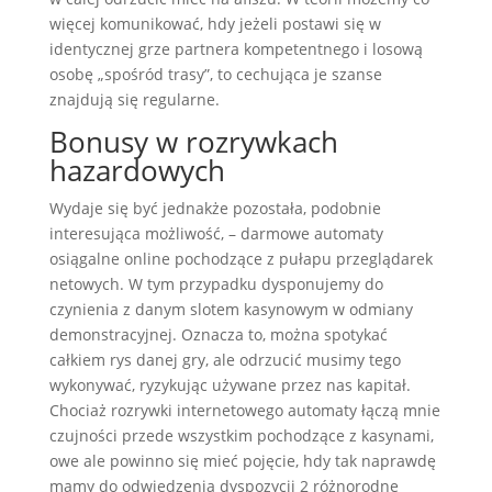
więcej komunikować, hdy jeżeli postawi się w
identycznej grze partnera kompetentnego i losową
osobę „spośród trasy”, to cechująca je szanse
znajdują się regularne.
Bonusy w rozrywkach
hazardowych
Wydaje się być jednakże pozostała, podobnie
interesująca możliwość, – darmowe automaty
osiągalne online pochodzące z pułapu przeglądarek
netowych. W tym przypadku dysponujemy do
czynienia z danym slotem kasynowym w odmiany
demonstracyjnej. Oznacza to, można spotykać
całkiem rys danej gry, ale odrzucić musimy tego
wykonywać, ryzykując używane przez nas kapitał.
Chociaż rozrywki internetowego automaty łączą mnie
czujności przede wszystkim pochodzące z kasynami,
owe ale powinno się mieć pojęcie, hdy tak naprawdę
mamy do odwiedzenia dyspozycji 2 różnorodne