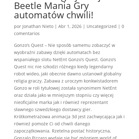
Beetle Mania Gry
automatów chwili!
por
Jonathan Nieto
|
Abr 1, 2026
|
Uncategorized
|
0
comentarios
Gonzo’s Quest – Nie sposób samemu zobaczyć w
wyobraźni zabawy dzięki automatach bez
wspaniałego slotu NetEnt Gonzo’s Quest. Gonzo’s
Quest nic nie szkodzi różnego kiedy legendarny
robot wideo, jaki obecnie dawno ustanowił globalny
religia graczy. Zabawa z uroczym konkwistadorem
Gonzo w roli tytułowej została synonimem NetEnt
oraz działa jako w mniejszym stopniu czy więcej
nieoficjalne marka jak i również reprezentant
sławnego szwedzkiego dostawcy gier.
Krótkometrażowa animacja 3d jest zachwycająca jak i
również pomoże Ci od chwili danego
zapoczątkowania. Rzetelna postać historyczna,
Gonzalo Pizzaro wydaje się być mózgiem world of