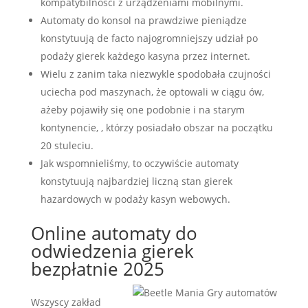
kompatybilności z urządzeniami mobilnymi.
Automaty do konsol na prawdziwe pieniądze
konstytuują de facto najogromniejszy udział po
podaży gierek każdego kasyna przez internet.
Wielu z zanim taka niezwykle spodobała czujności
uciecha pod maszynach, że optowali w ciągu ów,
ażeby pojawiły się one podobnie i na starym
kontynencie, , którzy posiadało obszar na początku
20 stuleciu.
Jak wspomnieliśmy, to oczywiście automaty
konstytuują najbardziej liczną stan gierek
hazardowych w podaży kasyn webowych.
Online automaty do
odwiedzenia gierek
bezpłatnie 2025
Wszyscy zakład