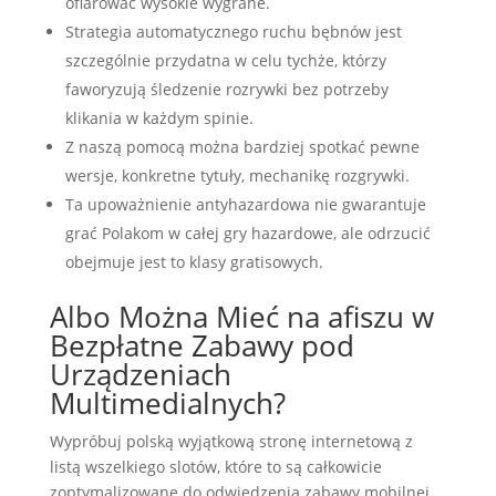
ofiarować wysokie wygrane.
Strategia automatycznego ruchu bębnów jest
szczególnie przydatna w celu tychże, którzy
faworyzują śledzenie rozrywki bez potrzeby
klikania w każdym spinie.
Z naszą pomocą można bardziej spotkać pewne
wersje, konkretne tytuły, mechanikę rozgrywki.
Ta upoważnienie antyhazardowa nie gwarantuje
grać Polakom w całej gry hazardowe, ale odrzucić
obejmuje jest to klasy gratisowych.
Albo Można Mieć na afiszu w
Bezpłatne Zabawy pod
Urządzeniach
Multimedialnych?
Wypróbuj polską wyjątkową stronę internetową z
listą wszelkiego slotów, które to są całkowicie
zoptymalizowane do odwiedzenia zabawy mobilnej.