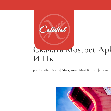
Скачать Mostbet Ap
И Пк
por
Jonathan Nieto
|
Abr 1, 2026
|
Most Bet 298
|
0 comen