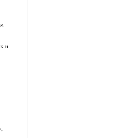
ем
к и
у,