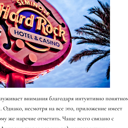
луживает внимания благодаря интуитивно понятно
. Однако, несмотря на все это, приложение имеет
му же наречие отметить. Чаще всего связано с