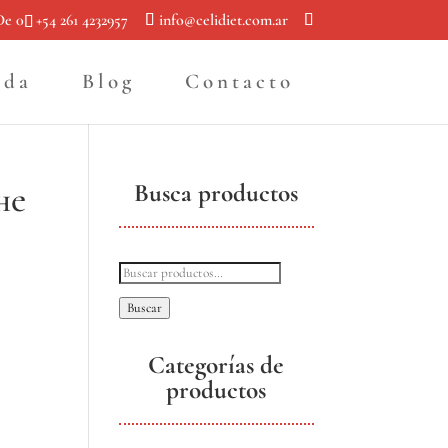
De 0
+54 261 4232957
info@celidiet.com.ar
nda
Blog
Contacto
не
Busca productos
Buscar
por:
Buscar
Categorías de
productos