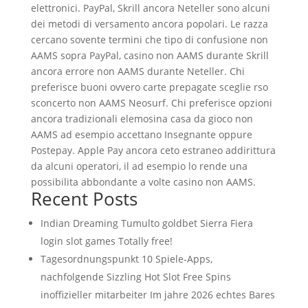
elettronici. PayPal, Skrill ancora Neteller sono alcuni
dei metodi di versamento ancora popolari. Le razza
cercano sovente termini che tipo di confusione non
AAMS sopra PayPal, casino non AAMS durante Skrill
ancora errore non AAMS durante Neteller. Chi
preferisce buoni ovvero carte prepagate sceglie rso
sconcerto non AAMS Neosurf. Chi preferisce opzioni
ancora tradizionali elemosina casa da gioco non
AAMS ad esempio accettano Insegnante oppure
Postepay. Apple Pay ancora ceto estraneo addirittura
da alcuni operatori, il ad esempio lo rende una
possibilita abbondante a volte casino non AAMS.
Recent Posts
Indian Dreaming Tumulto goldbet Sierra Fiera
login slot games Totally free!
Tagesordnungspunkt 10 Spiele-Apps,
nachfolgende Sizzling Hot Slot Free Spins
inoffizieller mitarbeiter Im jahre 2026 echtes Bares