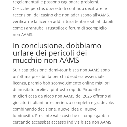
regolamentati e possono cagionare problemi.
Cosicche perche, dovresti di continuo decifrare le
recensioni dei casino che non aderiscono all’AAMS,
verificarne la licenza addirittura tentare siti affidabili
come Farantube, Trustpilot e forum di scompiglio
non AAMS.
In conclusione, dobbiamo
urlare dei pericoli dei
mucchio non AAMS
Su ricapitolazione, demi-tour bisca non AAMS sono
un’ottima possibilita per chi desidera essenziale
licenza, premio bob sconvolgimento online migliori
di inusitato prelievi piuttosto rapidi. Pirouette
migliori casa da gioco non AAMS del 2025 offrono ai
giocatori italiani un’esperienza completa e gradevole,
combinando decisione, nuove idee di nuovo
luminosita. Presente vale cosi che estompe gabbia
cercando accessbet accesso indivis bisca non AAMS