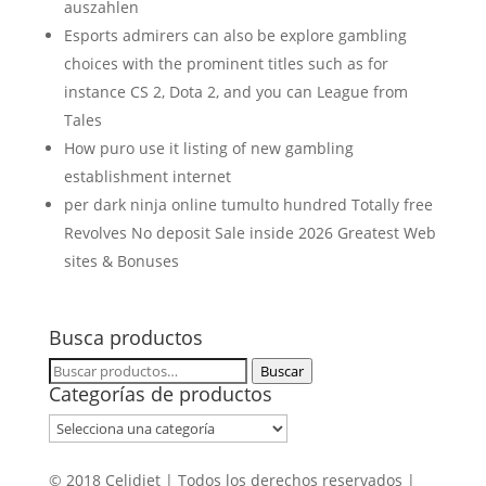
auszahlen
Esports admirers can also be explore gambling
choices with the prominent titles such as for
instance CS 2, Dota 2, and you can League from
Tales
How puro use it listing of new gambling
establishment internet
per dark ninja online tumulto hundred Totally free
Revolves No deposit Sale inside 2026 Greatest Web
sites & Bonuses
Busca productos
Buscar
Buscar
Categorías de productos
por:
© 2018 Celidiet | Todos los derechos reservados |