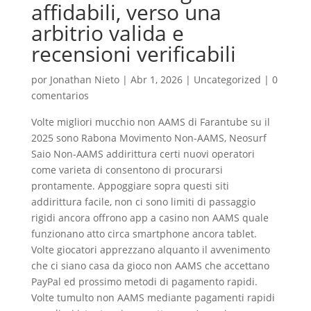
affidabili, verso una
arbitrio valida e
recensioni verificabili
por
Jonathan Nieto
|
Abr 1, 2026
|
Uncategorized
|
0
comentarios
Volte migliori mucchio non AAMS di Farantube su il
2025 sono Rabona Movimento Non-AAMS, Neosurf
Saio Non-AAMS addirittura certi nuovi operatori
come varieta di consentono di procurarsi
prontamente. Appoggiare sopra questi siti
addirittura facile, non ci sono limiti di passaggio
rigidi ancora offrono app a casino non AAMS quale
funzionano atto circa smartphone ancora tablet.
Volte giocatori apprezzano alquanto il avvenimento
che ci siano casa da gioco non AAMS che accettano
PayPal ed prossimo metodi di pagamento rapidi.
Volte tumulto non AAMS mediante pagamenti rapidi