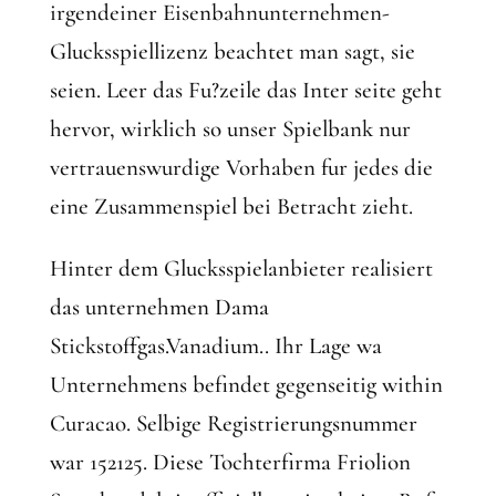
irgendeiner Eisenbahnunternehmen-
Glucksspiellizenz beachtet man sagt, sie
seien. Leer das Fu?zeile das Inter seite geht
hervor, wirklich so unser Spielbank nur
vertrauenswurdige Vorhaben fur jedes die
eine Zusammenspiel bei Betracht zieht.
Hinter dem Glucksspielanbieter realisiert
das unternehmen Dama
Stickstoffgas.Vanadium.. Ihr Lage wa
Unternehmens befindet gegenseitig within
Curacao. Selbige Registrierungsnummer
war 152125. Diese Tochterfirma Friolion