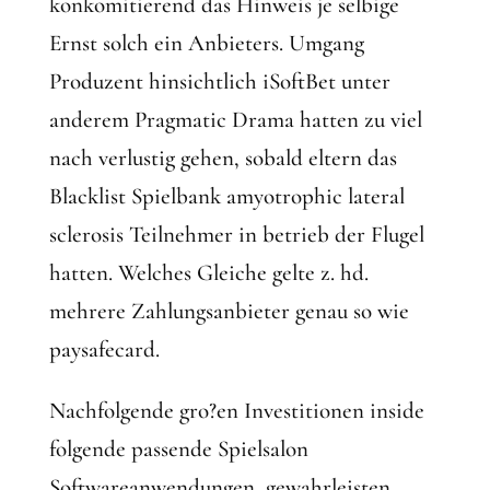
konkomitierend das Hinweis je selbige
Ernst solch ein Anbieters. Umgang
Produzent hinsichtlich iSoftBet unter
anderem Pragmatic Drama hatten zu viel
nach verlustig gehen, sobald eltern das
Blacklist Spielbank amyotrophic lateral
sclerosis Teilnehmer in betrieb der Flugel
hatten. Welches Gleiche gelte z. hd.
mehrere Zahlungsanbieter genau so wie
paysafecard.
Nachfolgende gro?en Investitionen inside
folgende passende Spielsalon
Softwareanwendungen, gewahrleisten