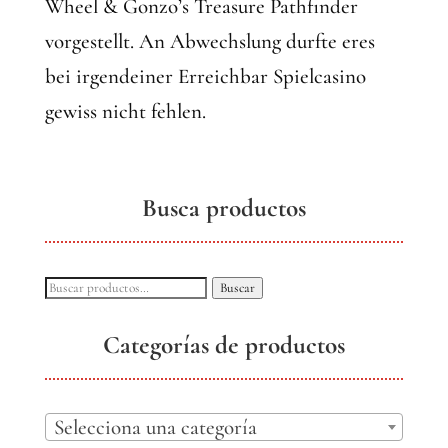
Wheel & Gonzo’s Treasure Pathfinder
vorgestellt. An Abwechslung durfte eres
bei irgendeiner Erreichbar Spielcasino
gewiss nicht fehlen.
Busca productos
Buscar
Buscar
por:
Categorías de productos
Selecciona una categoría