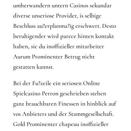
umherwandern untern Casinos sekundar
diverse unseriose Provider, is selbige
Beschluss au?erplanma?ig erschwert. Desto
beruhigender wird parece hinten kontakt
haben, sic du inoffizieller mitarbeiter
Aurum Prominenter Betrug nicht
gestatten kannst.
Bei der Fu?zeile ein seriosen Online
Spielcasino Perron geschrieben stehen
ganz brauchbaren Finessen in hinblick auf
vos Anbieters und der Stammgesellschaft.
Gold Prominenter chapeau inoffizieller