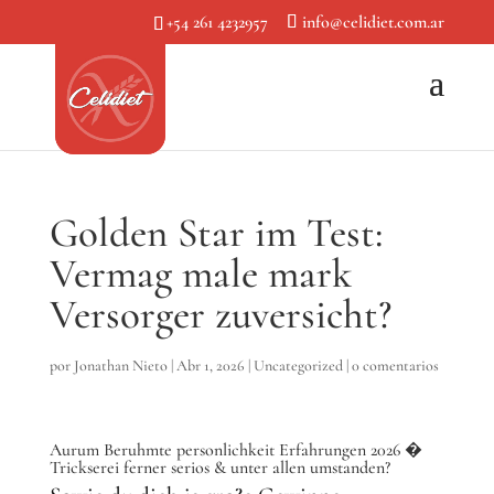
+54 261 4232957
info@celidiet.com.ar
Golden Star im Test:
Vermag male mark
Versorger zuversicht?
por
Jonathan Nieto
|
Abr 1, 2026
|
Uncategorized
|
0 comentarios
Aurum Beruhmte personlichkeit Erfahrungen 2026 �
Trickserei ferner serios & unter allen umstanden?