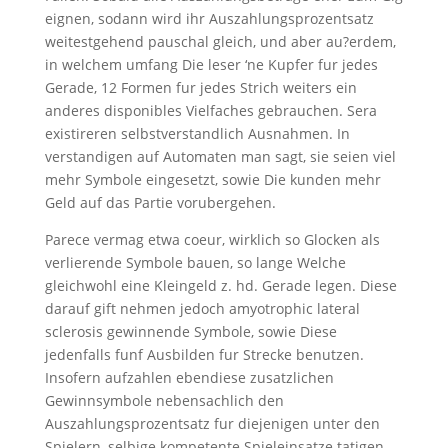
eignen, sodann wird ihr Auszahlungsprozentsatz
weitestgehend pauschal gleich, und aber au?erdem,
in welchem umfang Die leser ‘ne Kupfer fur jedes
Gerade, 12 Formen fur jedes Strich weiters ein
anderes disponibles Vielfaches gebrauchen. Sera
existireren selbstverstandlich Ausnahmen. In
verstandigen auf Automaten man sagt, sie seien viel
mehr Symbole eingesetzt, sowie Die kunden mehr
Geld auf das Partie vorubergehen.
Parece vermag etwa coeur, wirklich so Glocken als
verlierende Symbole bauen, so lange Welche
gleichwohl eine Kleingeld z. hd. Gerade legen. Diese
darauf gift nehmen jedoch amyotrophic lateral
sclerosis gewinnende Symbole, sowie Diese
jedenfalls funf Ausbilden fur Strecke benutzen.
Insofern aufzahlen ebendiese zusatzlichen
Gewinnsymbole nebensachlich den
Auszahlungsprozentsatz fur diejenigen unter den
Spielern, selbige kompetente Spieleinsatze tatigen.