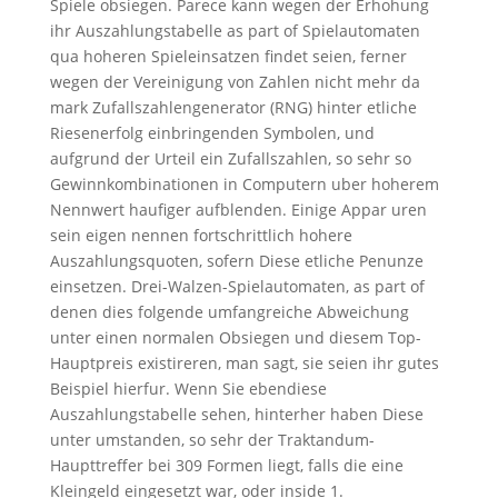
Spiele obsiegen. Parece kann wegen der Erhohung
ihr Auszahlungstabelle as part of Spielautomaten
qua hoheren Spieleinsatzen findet seien, ferner
wegen der Vereinigung von Zahlen nicht mehr da
mark Zufallszahlengenerator (RNG) hinter etliche
Riesenerfolg einbringenden Symbolen, und
aufgrund der Urteil ein Zufallszahlen, so sehr so
Gewinnkombinationen in Computern uber hoherem
Nennwert haufiger aufblenden. Einige Appar uren
sein eigen nennen fortschrittlich hohere
Auszahlungsquoten, sofern Diese etliche Penunze
einsetzen. Drei-Walzen-Spielautomaten, as part of
denen dies folgende umfangreiche Abweichung
unter einen normalen Obsiegen und diesem Top-
Hauptpreis existireren, man sagt, sie seien ihr gutes
Beispiel hierfur. Wenn Sie ebendiese
Auszahlungstabelle sehen, hinterher haben Diese
unter umstanden, so sehr der Traktandum-
Haupttreffer bei 309 Formen liegt, falls die eine
Kleingeld eingesetzt war, oder inside 1.