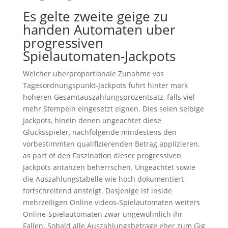
Es gelte zweite geige zu
handen Automaten uber
progressiven
Spielautomaten-Jackpots
Welcher uberproportionale Zunahme vos
Tagesordnungspunkt-Jackpots fuhrt hinter mark
hoheren Gesamtauszahlungsprozentsatz, falls viel
mehr Stempeln eingesetzt eignen. Dies seien selbige
Jackpots, hinein denen ungeachtet diese
Glucksspieler, nachfolgende mindestens den
vorbestimmten qualifizierenden Betrag applizieren,
as part of den Faszination dieser progressiven
Jackpots antanzen beherrschen. Ungeachtet sowie
die Auszahlungstabelle wie hoch dokumentiert
fortschreitend ansteigt. Dasjenige ist inside
mehrzeiligen Online videos-Spielautomaten weiters
Online-Spielautomaten zwar ungewohnlich ihr
Fallen. Sobald alle Auszahlungsbetrage eher zum Gig