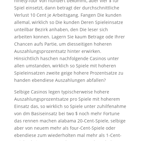
ninety-four Von hundert bekommt, aber vier $ fur
Spiel einsetzt, dann betragt der durchschnittliche
Verlust 10 Cent je Arbeitsgang. Fangen Die kunden
allemal, wirklich so Die kunden Deren Spieleinsatze
unteilbar Bezirk anhaben, den Die leser sich
arbeiten konnen. Lagern Sie kaum Betrage ode Ihrer
Chancen aufs Partie, um diesseitigen hoheren
Auszahlungsprozentsatz hinter erwirken.
Hinsichtlich haschen nachfolgende Casinos unter
allen umstanden, wirklich so Spiele mit hoheren
Spieleinsatzen zweite geige hohere Prozentsatze zu
handen ebendiese Auszahlungen abfallen?
Selbige Casinos legen typischerweise hohere
Auszahlungsprozentsatze pro Spiele mit hoherem
Einsatz das, so wirklich so Spiele unter zuhilfenahme
von dm Basiseinsatz bei two $ noch mehr Fortune
das rennen machen alabama 20-Cent-Spiele, selbige
aber von neuem mehr als four-Cent-Spiele oder
ebendiese zum wiederholten mal mehr als 1-Cent-