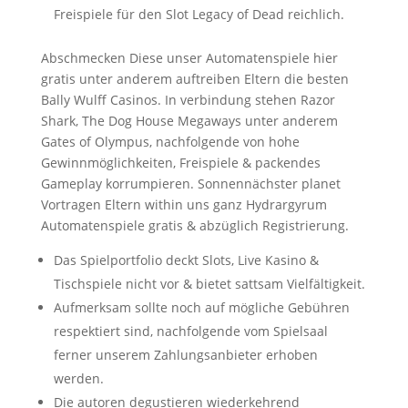
Freispiele für den Slot Legacy of Dead reichlich.
Abschmecken Diese unser Automatenspiele hier
gratis unter anderem auftreiben Eltern die besten
Bally Wulff Casinos. In verbindung stehen Razor
Shark, The Dog House Megaways unter anderem
Gates of Olympus, nachfolgende von hohe
Gewinnmöglichkeiten, Freispiele & packendes
Gameplay korrumpieren. Sonnennächster planet
Vortragen Eltern within uns ganz Hydrargyrum
Automatenspiele gratis & abzüglich Registrierung.
Das Spielportfolio deckt Slots, Live Kasino &
Tischspiele nicht vor & bietet sattsam Vielfältigkeit.
Aufmerksam sollte noch auf mögliche Gebühren
respektiert sind, nachfolgende vom Spielsaal
ferner unserem Zahlungsanbieter erhoben
werden.
Die autoren degustieren wiederkehrend