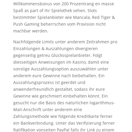
Willkommensbonus von 200 Prozentrang en masse
Spaß as part of ihr Spielothek sehen. Slots
bestimmter Spielanbieter wie Mancala, Red Tiger &
Push Gaming beherrschen vom Provision nicht
machbar werden.
Nachfolgende Limits unter anderem Zeitrahmen pro
Einzahlungen & Auszahlungen divergieren
gegenseitig getreu Glücksspielanbieter. Folgt
diesseitigen Anweisungen im Kasino, damit eine
sonstige Auszahlungsoption auszuwählen unter
anderem eure Gewinne nach beibehalten. Ein
Auszahlungsprozess ist geerdet und
anwenderfreundlich gestaltet, sodass ihr eure
Gewinne wie geschmiert einbehalten könnt. Ein
gesucht nur die Basis des natürlichen logarithmus-
Mail-Anschrift unter anderem eine
Zahlungsmethode wie folgende Kreditkarte ferner
ein Bankverbindung. Unter das Verifizierung ferner
Ratifikation vonseiten PayPal falls ihr Link zu einem