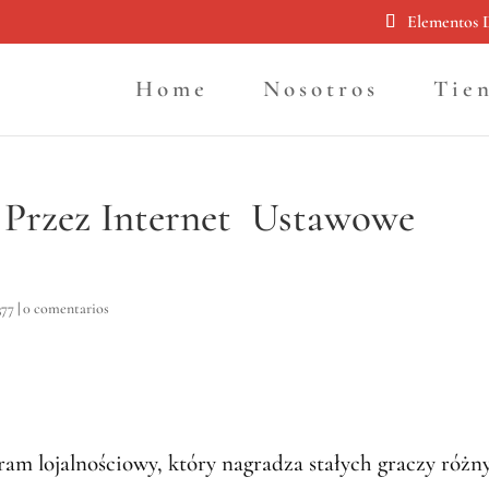
Elementos 
Home
Nosotros
Tie
Przez Internet ️ Ustawowe
377
|
0 comentarios
am lojalnościowy, który nagradza stałych graczy różn