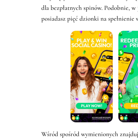
dla bezpłatnych spinów. Podobnie, w
posiadasz pięć dzionki na spełnienie
Wśród spośród wymienionych znajdują 