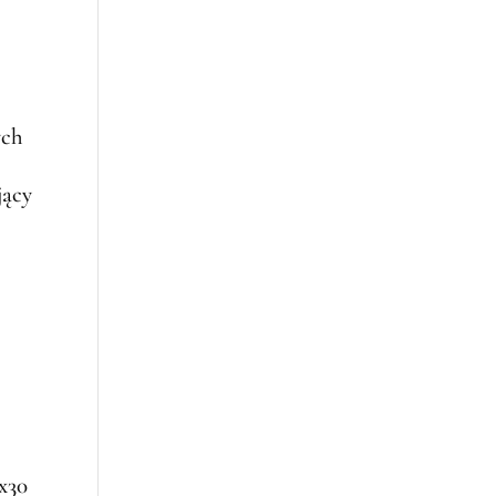
ych
jący
x30