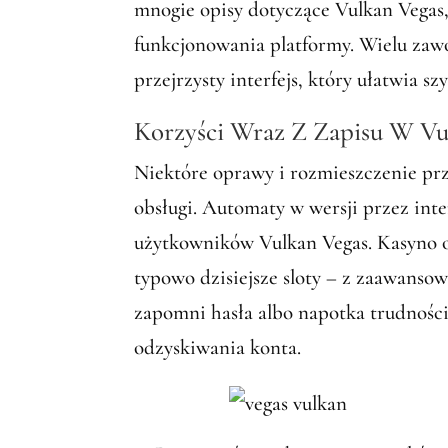
mnogie opisy dotyczące Vulkan Vegas,
funkcjonowania platformy. Wielu zaw
przejrzysty interfejs, który ułatwia sz
Korzyści Wraz Z Zapisu W Vu
Niektóre oprawy i rozmieszczenie prz
obsługi. Automaty w wersji przez int
użytkowników Vulkan Vegas. Kasyno o
typowo dzisiejsze sloty – z zaawansow
zapomni hasła albo napotka trudnośc
odzyskiwania konta.