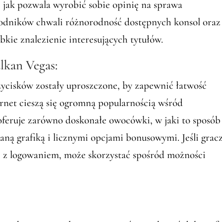
 jak pozwala wyrobić sobie opinię na sprawa
odników chwali różnorodność dostępnych konsol oraz
ybkie znalezienie interesujących tytułów.
lkan Vegas:
ycisków zostały uproszczone, by zapewnić łatwość
ernet cieszą się ogromną popularnością wśród
feruje zarówno doskonałe owocówki, w jaki to sposób 
aną grafiką i licznymi opcjami bonusowymi. Jeśli grac
i z logowaniem, może skorzystać spośród możności