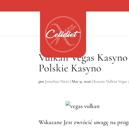
Vulkan Vegas Kasyno 
Polskie Kasyno
por
Jonathan Nieto
|
Mar 31, 2026
|
Kasyno Vulkan Vegas 
Wskazane Jest zwrócić uwagę na progr