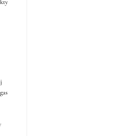
ekty
j
gas
y