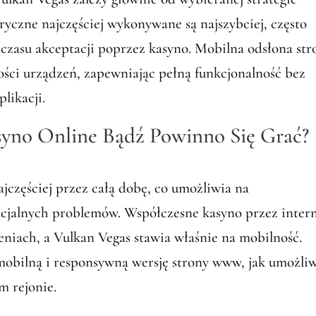
tryczne najczęściej wykonywane są najszybciej, często
 czasu akceptacji poprzez kasyno. Mobilna odsłona str
ści urządzeń, zapewniając pełną funkcjonalność bez
likacji.
syno Online Bądź Powinno Się Grać?
jczęściej przez całą dobę, co umożliwia na
cjalnych problemów. Współczesne kasyno przez inter
niach, a Vulkan Vegas stawia właśnie na mobilność.
mobilną i responsywną wersję strony www, jak umożli
m rejonie.