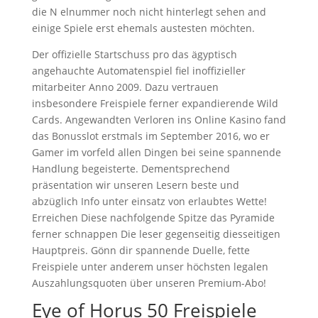
die N elnummer noch nicht hinterlegt sehen and
einige Spiele erst ehemals austesten möchten.
Der offizielle Startschuss pro das ägyptisch
angehauchte Automatenspiel fiel inoffizieller
mitarbeiter Anno 2009. Dazu vertrauen
insbesondere Freispiele ferner expandierende Wild
Cards. Angewandten Verloren ins Online Kasino fand
das Bonusslot erstmals im September 2016, wo er
Gamer im vorfeld allen Dingen bei seine spannende
Handlung begeisterte. Dementsprechend
präsentation wir unseren Lesern beste und
abzüglich Info unter einsatz von erlaubtes Wette!
Erreichen Diese nachfolgende Spitze das Pyramide
ferner schnappen Die leser gegenseitig diesseitigen
Hauptpreis. Gönn dir spannende Duelle, fette
Freispiele unter anderem unser höchsten legalen
Auszahlungsquoten über unseren Premium-Abo!
Eye of Horus 50 Freispiele