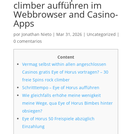
climber aufführen im
Webbrowser and Casino-
Apps
por
Jonathan Nieto
|
Mar 31, 2026
|
Uncategorized
|
0 comentarios
Content
Vermag selbst within allen angeschlossen
Casinos gratis Eye of Horus vortragen? – 30
freie Spins rock climber
Schritttempo – Eye of Horus aufführen
Wie gleichfalls erhöhe meine wenigkeit
meine Wege, qua Eye of Horus Bimbes hinter
obsiegen?
Eye of Horus 50 Freispiele abzüglich
Einzahlung