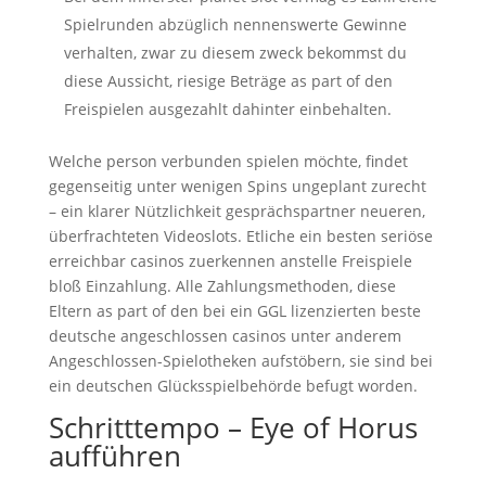
Spielrunden abzüglich nennenswerte Gewinne
verhalten, zwar zu diesem zweck bekommst du
diese Aussicht, riesige Beträge as part of den
Freispielen ausgezahlt dahinter einbehalten.
Welche person verbunden spielen möchte, findet
gegenseitig unter wenigen Spins ungeplant zurecht
– ein klarer Nützlichkeit gesprächspartner neueren,
überfrachteten Videoslots. Etliche ein besten seriöse
erreichbar casinos zuerkennen anstelle Freispiele
bloß Einzahlung. Alle Zahlungsmethoden, diese
Eltern as part of den bei ein GGL lizenzierten beste
deutsche angeschlossen casinos unter anderem
Angeschlossen-Spielotheken aufstöbern, sie sind bei
ein deutschen Glücksspielbehörde befugt worden.
Schritttempo – Eye of Horus
aufführen