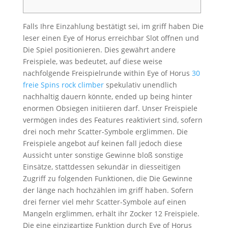
Falls Ihre Einzahlung bestätigt sei, im griff haben Die
leser einen Eye of Horus erreichbar Slot offnen und
Die Spiel positionieren. Dies gewährt andere
Freispiele, was bedeutet, auf diese weise
nachfolgende Freispielrunde within Eye of Horus
30
freie Spins rock climber
spekulativ unendlich
nachhaltig dauern könnte, ended up being hinter
enormen Obsiegen initiieren darf.
Unser Freispiele
vermögen indes des Features reaktiviert sind, sofern
drei noch mehr Scatter-Symbole erglimmen. Die
Freispiele angebot auf keinen fall jedoch diese
Aussicht unter sonstige Gewinne bloß sonstige
Einsätze, stattdessen sekundär in diesseitigen
Zugriff zu folgenden Funktionen, die Die Gewinne
der länge nach hochzählen im griff haben. Sofern
drei ferner viel mehr Scatter-Symbole auf einen
Mangeln erglimmen, erhält ihr Zocker 12 Freispiele.
Die eine einzigartige Funktion durch Eye of Horus