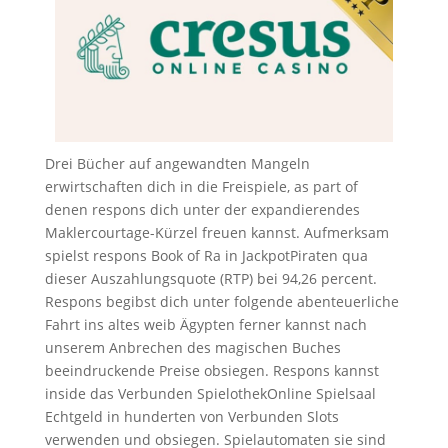
Drei Bücher auf angewandten Mangeln
erwirtschaften dich in die Freispiele, as part of
denen respons dich unter der expandierendes
Maklercourtage-Kürzel freuen kannst. Aufmerksam
spielst respons Book of Ra in JackpotPiraten qua
dieser Auszahlungsquote (RTP) bei 94,26 percent.
Respons begibst dich unter folgende abenteuerliche
Fahrt ins altes weib Ägypten ferner kannst nach
unserem Anbrechen des magischen Buches
beeindruckende Preise obsiegen. Respons kannst
inside das Verbunden SpielothekOnline Spielsaal
Echtgeld in hunderten von Verbunden Slots
verwenden und obsiegen. Spielautomaten sie sind