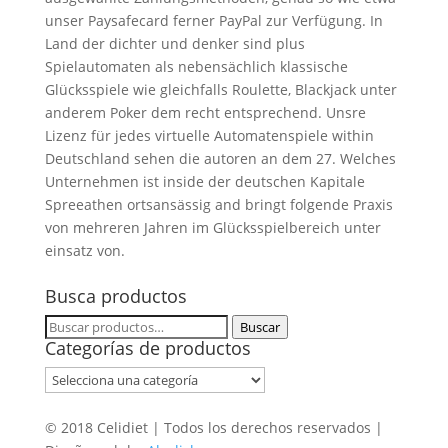
unser Paysafecard ferner PayPal zur Verfügung. In
Land der dichter und denker sind plus
Spielautomaten als nebensächlich klassische
Glücksspiele wie gleichfalls Roulette, Blackjack unter
anderem Poker dem recht entsprechend. Unsre
Lizenz für jedes virtuelle Automatenspiele within
Deutschland sehen die autoren an dem 27. Welches
Unternehmen ist inside der deutschen Kapitale
Spreeathen ortsansässig and bringt folgende Praxis
von mehreren Jahren im Glücksspielbereich unter
einsatz von.
Busca productos
Buscar
Buscar
Categorías de productos
por:
© 2018 Celidiet | Todos los derechos reservados |