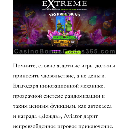
Помните, словно азартные игры должны
приносить удовольствие, а не деньги.
Благодаря инновационной механике,
прозрачной системе рандомизации и
таким ценным функциям, как автокасса
и награда «Дождь», Aviator дарит
непревзойденное игровое приключение.