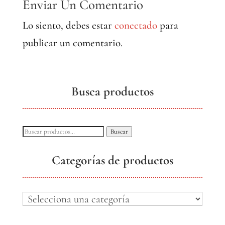
Enviar Un Comentario
Lo siento, debes estar
conectado
para
publicar un comentario.
Busca productos
Buscar
Buscar
por:
Categorías de productos