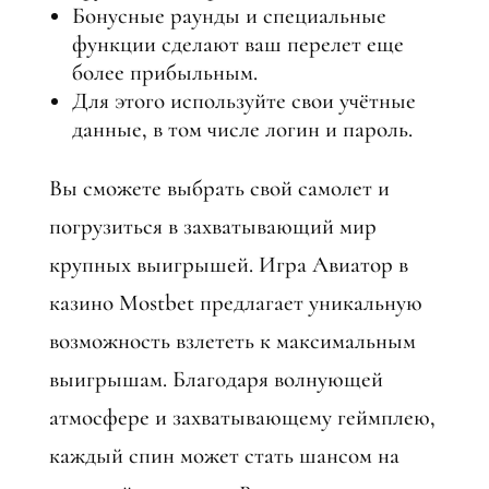
Бонусные раунды и специальные
функции сделают ваш перелет еще
более прибыльным.
Для этого используйте свои учётные
данные, в том числе логин и пароль.
Вы сможете выбрать свой самолет и
погрузиться в захватывающий мир
крупных выигрышей. Игра Авиатор в
казино Mostbet предлагает уникальную
возможность взлететь к максимальным
выигрышам. Благодаря волнующей
атмосфере и захватывающему геймплею,
каждый спин может стать шансом на