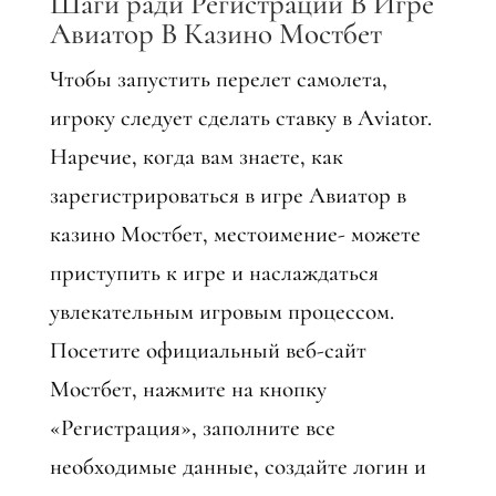
Шаги ради Регистрации В Игре
Авиатор В Казино Мостбет
Чтобы запустить перелет самолета,
игроку следует сделать ставку в Aviator.
Наречие, когда вам знаете, как
зарегистрироваться в игре Авиатор в
казино Мостбет, местоимение- можете
приступить к игре и наслаждаться
увлекательным игровым процессом.
Посетите официальный веб-сайт
Мостбет, нажмите на кнопку
«Регистрация», заполните все
необходимые данные, создайте логин и