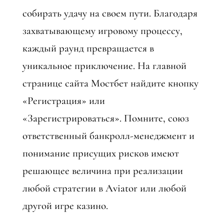
собирать удачу на своем пути. Благодаря
захватывающему игровому процессу,
каждый раунд превращается в
уникальное приключение. На главной
странице сайта Мостбет найдите кнопку
«Регистрация» или
«Зарегистрироваться». Помните, союз
ответственный банкролл-менеджмент и
понимание присущих рисков имеют
решающее величина при реализации
любой стратегии в Aviator или любой
другой игре казино.