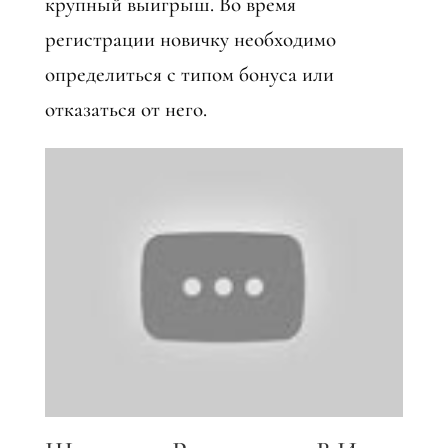
крупный выигрыш. Во время
регистрации новичку необходимо
определиться с типом бонуса или
отказаться от него.