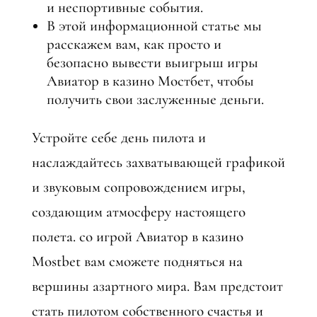
и неспортивные события.
В этой информационной статье мы
расскажем вам, как просто и
безопасно вывести выигрыш игры
Авиатор в казино Мостбет, чтобы
получить свои заслуженные деньги.
Устройте себе день пилота и
наслаждайтесь захватывающей графикой
и звуковым сопровождением игры,
создающим атмосферу настоящего
полета. со игрой Авиатор в казино
Mostbet вам сможете подняться на
вершины азартного мира. Вам предстоит
стать пилотом собственного счастья и