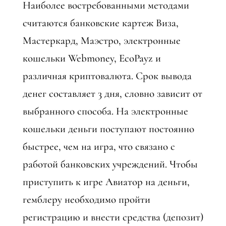
Наиболее востребованными методами
считаются банковские картеж Виза,
Мастеркард, Маэстро, электронные
кошельки Webmoney, EcoPayz и
различная криптовалюта. Срок вывода
денег составляет 3 дня, словно зависит от
выбранного способа. На электронные
кошельки деньги поступают постоянно
быстрее, чем на игра, что связано с
работой банковских учреждений. Чтобы
приступить к игре Авиатор на деньги,
гемблеру необходимо пройти
регистрацию и внести средства (депозит)