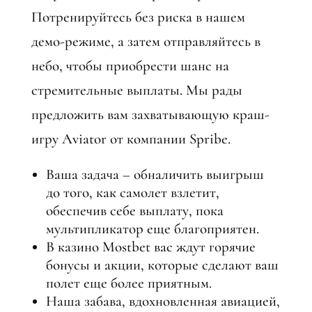
Потренируйтесь без риска в нашем
демо-режиме, а затем отправляйтесь в
небо, чтобы приобрести шанс на
стремительные выплаты. Мы рады
предложить вам захватывающую краш-
игру Aviator от компании Spribe.
Ваша задача – обналичить выигрыш
до того, как самолет взлетит,
обеспечив себе выплату, пока
мультипликатор еще благоприятен.
В казино Mostbet вас ждут горячие
бонусы и акции, которые сделают ваш
полет еще более приятным.
Наша забава, вдохновленная авиацией,