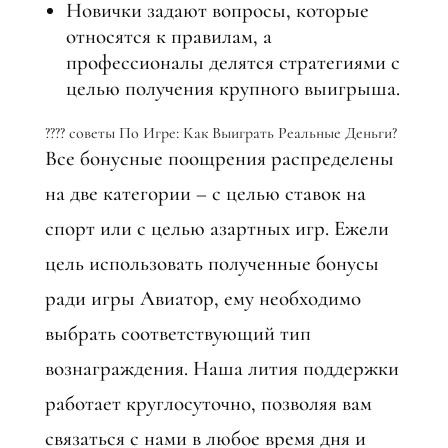
Новички задают вопросы, которые
относятся к правилам, а
профессионалы делятся стратегиями с
целью получения крупного выигрыша.
???? советы По Игре: Как Выиграть Реальные Деньги?
Все бонусные поощрения распределены
на две категории – с целью ставок на
спорт или с целью азартных игр. Ежели
цель использовать полученные бонусы
ради игры Авиатор, ему необходимо
выбрать соответствующий тип
вознаграждения. Наша лития поддержки
работает круглосуточно, позволяя вам
связаться с нами в любое время дня и