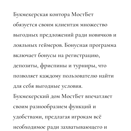
Букмекерская контора МостБет
обязуется своим клиентам множество
выгодных предложений ради новичков и
лояльных геймеров. Бонусная программа
включает бонусы на регистрацию,
депозиты, фриспины и турниры, что
позволяет каждому пользователю найти
для себя выгодные условия.
Букмекерский дом МостБет впечатляет
своим разнообразием функций и
удобствами, предлагая игрокам всё
необходимое ради захватывающего и