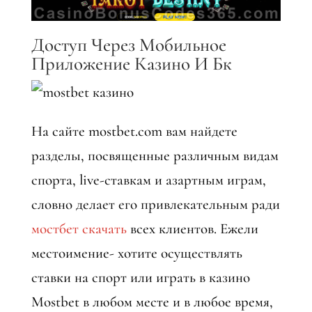
Доступ Через Мобильное
Приложение Казино И Бк
На сайте mostbet.com вам найдете
разделы, посвященные различным видам
спорта, live-ставкам и азартным играм,
словно делает его привлекательным ради
мостбет скачать
всех клиентов. Ежели
местоимение- хотите осуществлять
ставки на спорт или играть в казино
Mostbet в любом месте и в любое время,