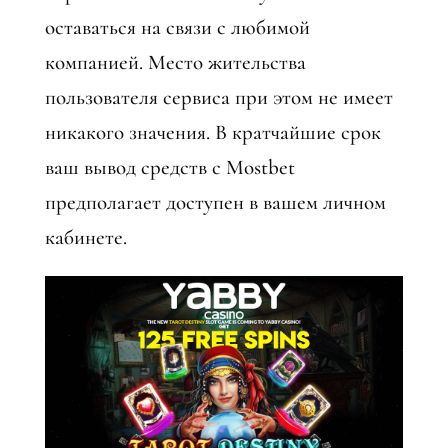
оставаться на связи с любимой
компанией. Место жительства
пользователя сервиса при этом не имеет
никакого значения. В кратчайшие срок
ваш вывод средств с Mostbet
предполагает доступен в вашем личном
кабинете.