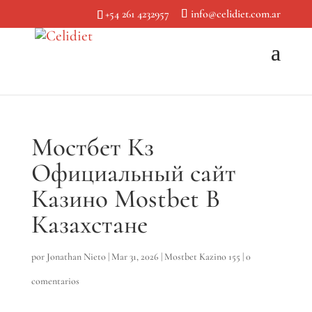
+54 261 4232957
info@celidiet.com.ar
Мостбет Кз
Официальный сайт
Казино Mostbet В
Казахстане
por
Jonathan Nieto
|
Mar 31, 2026
|
Mostbet Kazino 155
|
0
comentarios