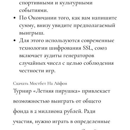
спортивными и культурными
событиями.
По Окончании того, как вам напишите
сумму, внизу увидите предполагаемый
выигрыш.
Для этого используются современные
технологии шифрования SSL, союз
включает аудиты генераторов
случайных чисел с целью соблюдения
честности игр.
Скачать Мостбет На Айфон
Турнир «Летняя пирушка» привлекает
возможностью выиграть от общего
фонда в 2 миллиона рублей. Ради
участия, нужно играть в определенные