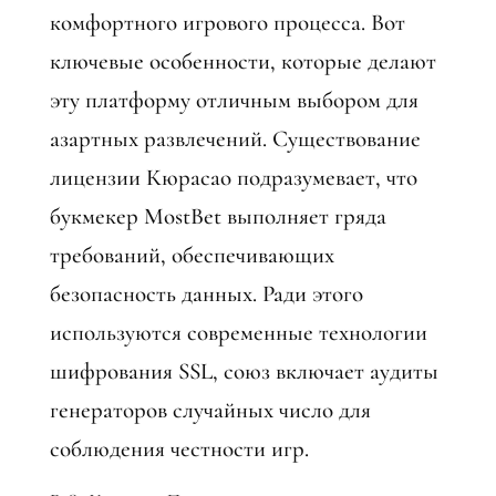
комфортного игрового процесса. Вот
ключевые особенности, которые делают
эту платформу отличным выбором для
азартных развлечений. Существование
лицензии Кюрасао подразумевает, что
букмекер MostBet выполняет гряда
требований, обеспечивающих
безопасность данных. Ради этого
используются современные технологии
шифрования SSL, союз включает аудиты
генераторов случайных число для
соблюдения честности игр.