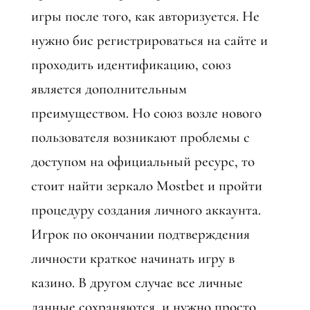
игры после того, как авторизуется. Не
нужно бис регистрироваться на сайте и
проходить идентификацию, союз
является дополнительным
преимуществом. Но союз возле нового
пользователя возникают проблемы с
доступом на официальный ресурс, то
стоит найти зеркало Mostbet и пройти
процедуру создания личного аккаунта.
Игрок по окончании подтверждения
личности краткое начинать игру в
казино. В другом случае все личные
данные сохраняются, и нужно просто