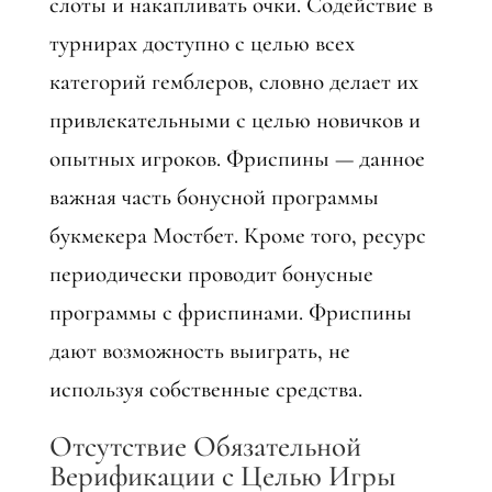
слоты и накапливать очки. Содействие в
турнирах доступно с целью всех
категорий гемблеров, словно делает их
привлекательными с целью новичков и
опытных игроков. Фриспины — данное
важная часть бонусной программы
букмекера Мостбет. Кроме того, ресурс
периодически проводит бонусные
программы с фриспинами. Фриспины
дают возможность выиграть, не
используя собственные средства.
Отсутствие Обязательной
Верификации с Целью Игры