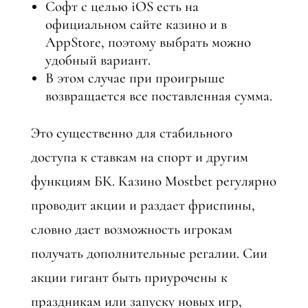
Софт с целью iOS есть на
официальном сайте казино и в
AppStore, поэтому выбрать можно
удобный вариант.
В этом случае при проигрыше
возвращается все поставленная сумма.
Это существенно для стабильного
доступа к ставкам на спорт и другим
функциям БК. Казино Mostbet регулярно
проводит акции и раздает фриспины,
словно дает возможность игрокам
получать дополнительные регалии. Сии
акции гигант быть приурочены к
праздникам или запуску новых игр,