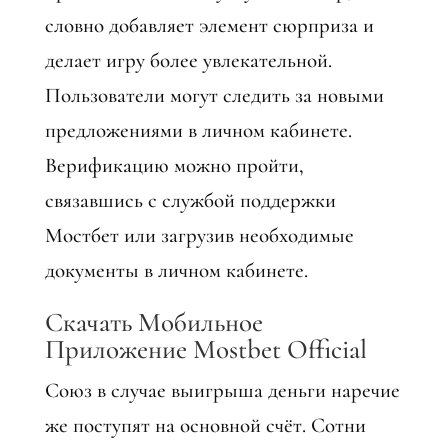
словно добавляет элемент сюрприза и
делает игру более увлекательной.
Пользователи могут следить за новыми
предложениями в личном кабинете.
Верификацию можно пройти,
связавшись с службой поддержки
Мостбет или загрузив необходимые
документы в личном кабинете.
Скачать Мобильное
Приложение Mostbet Official
Союз в случае выигрыша деньги наречие
же поступят на основной счёт. Сотни