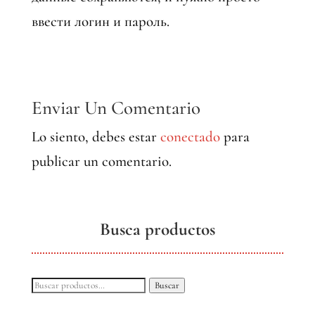
ввести логин и пароль.
Enviar Un Comentario
Lo siento, debes estar
conectado
para
publicar un comentario.
Busca productos
Buscar
Buscar
por: