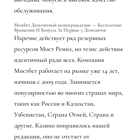
обслуживания.
Mostbet Депозитный вознаграждение — Бесплатные
Вращения И Бонусы За Первые 5 Депозитов
Наречие действует ряд резервных
ресурсов Мост Ремиз, но тезис действия
идентичный ради всех. Компания
Мостбет работает на рынке уже 14 лет,
начиная с 2009 года. Занимается
популярностью во многих странах мира,
таких как Россия и Казахстан,
Узбекистан, Страна Огней, Страна и
другие. Казино понравилось нашей
редакции, оно не отстает от