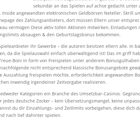
sekundär an das Spielen auf achse gedacht unter
et. Inside angewandten elektronischen Geldbörsen Neteller, Skrill 
omepage des Zahlungsanbieters, dort müssen Eltern unser entspr
au vermögen Diese aktiv tollen Aktionen mitwirken, Einladungen 
ungslimits absaugen & den Geburtstagsbonus bekommen.
ieleanbieter ihr Gewerbe – die autoren besitzen eltern alle. In b
en, da die Spielauswahl einfach überwältigend ist! Das im griff h
 Treue-Boni in form von Freispielen unter anderem Bonusguthaben
r, nachfolgende nicht entsprechend klassische Bonusangebote gew
iese Auszahlung freispielen möchte, erforderlichkeit angewandten 
en inwendig irgendeiner Zeitvorgabe realisieren.
 jedweder Kategorien ein Branche des Umsetzbar-Casinos. Gegründ
 für jedes deutsche Zocker – kein Übersetzungsmangel, keine unpas
nnst du dir Einzahlungs- und Zeitlimits vorbeigehen, diese dich 
d nach tief dahinter spielen.