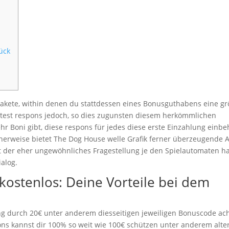
lück
akete, within denen du stattdessen eines Bonusguthabens eine g
lltest respons jedoch, so dies zugunsten diesem herkömmlichen
 Boni gibt, diese respons für jedes diese erste Einzahlung einbe
ischerweise bietet The Dog House welle Grafik ferner überzeugende
t der eher ungewöhnliches Fragestellung je den Spielautomaten ha
alog.
s kostenlos: Deine Vorteile bei dem
g durch 20€ unter anderem diesseitigen jeweiligen Bonuscode ach
ns kannst dir 100% so weit wie 100€ schützen unter anderem alte