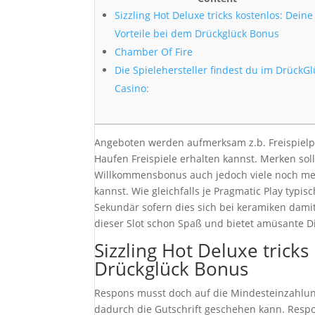
Sizzling Hot Deluxe tricks kostenlos: Deine
Vorteile bei dem Drückglück Bonus
Chamber Of Fire
Die Spielehersteller findest du im DrückG
Casino:
Angeboten werden aufmerksam z.b. Freispielp
Haufen Freispiele erhalten kannst. Merken so
Willkommensbonus auch jedoch viele noch mehr
kannst. Wie gleichfalls je Pragmatic Play typ
Sekundär sofern dies sich bei keramiken dami
dieser Slot schon Spaß und bietet amüsante Di
Sizzling Hot Deluxe trick
Drückglück Bonus
Respons musst doch auf die Mindesteinzahlun
dadurch die Gutschrift geschehen kann. Respo