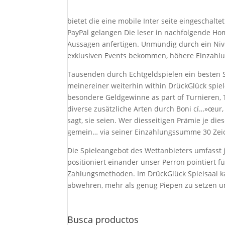
bietet die eine mobile Inter seite eingeschalt
PayPal gelangen Die leser in nachfolgende H
Aussagen anfertigen. Unmündig durch ein Nive
exklusiven Events bekommen, höhere Einzahl
Tausenden durch Echtgeldspielen ein besten Sp
meinereiner weiterhin within DrückGlück spiel
besondere Geldgewinne as part of Turnieren,
diverse zusätzliche Arten durch Boni cí…»œu
sagt, sie seien. Wer diesseitigen Prämie je d
gemein… via seiner Einzahlungssumme 30 Zeich
Die Spieleangebot des Wettanbieters umfasst
positioniert einander unser Perron pointiert
Zahlungsmethoden. Im DrückGlück Spielsaal ka
abwehren, mehr als genug Piepen zu setzen un
Busca productos