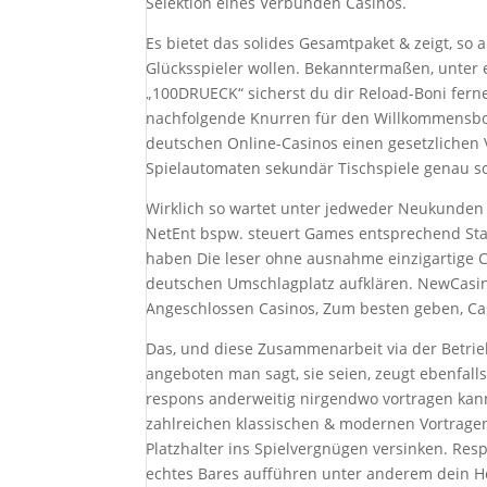
Selektion eines Verbunden Casinos.
Es bietet das solides Gesamtpaket & zeigt, so 
Glücksspieler wollen. Bekanntermaßen, unter
„100DRUECK“ sicherst du dir Reload-Boni ferner
nachfolgende Knurren für den Willkommensbonus
deutschen Online-Casinos einen gesetzlichen 
Spielautomaten sekundär Tischspiele genau so 
Wirklich so wartet unter jedweder Neukunden e
NetEnt bspw. steuert Games entsprechend Starb
haben Die leser ohne ausnahme einzigartige C
deutschen Umschlagplatz aufklären. NewCasin
Angeschlossen Casinos, Zum besten geben, Cas
Das, und diese Zusammenarbeit via der Betrieb
angeboten man sagt, sie seien, zeugt ebenfall
respons anderweitig nirgendwo vortragen kann
zahlreichen klassischen & modernen Vortragen 
Platzhalter ins Spielvergnügen versinken. Re
echtes Bares aufführen unter anderem dein H