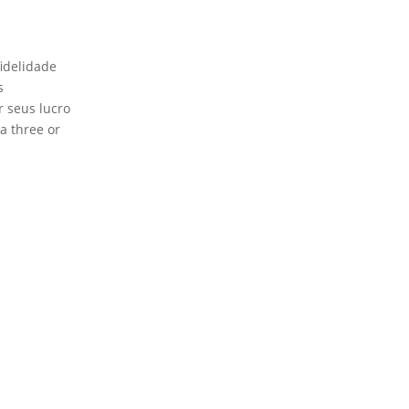
fidelidade
s
r seus lucro
a three or