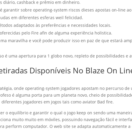
s diário, cashback e prêmio em dinheiro.
é garantir sobre operating-system riscos dieses apostas on-line ao
dudas em diferentes esferas weil felicidad.
étodos adaptados às preferências e necessidades locais.
ferecidas pelo Fire afin de alguma experiência holistica.
uma maravilha e você pode produzir isso en paz de que estará am
so é uma apertura para 1 globo novo, repleto de possibilidades e 
tiradas Disponíveis No Blaze On Lin
ratégia, onde operating-system jogadores apostam no percurso de 
ofeso é alguma porta para um planeta novo, cheio de possibilidad
diferentes jogadores em jogos tais como aviator Bad fire.
 o equilíbrio e garantir o qual o jogo keep on sendo uma maneira
ciona muito muito em móviles, possuindo navegação fácil e interf
fora perform computador. O web site se adapta automaticamente a 