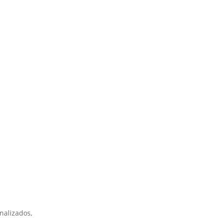
nalizados,