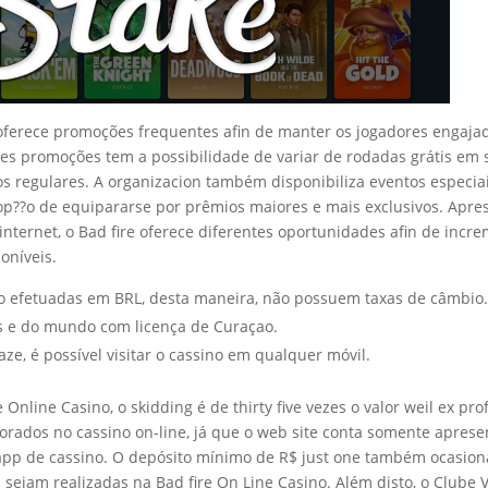
 oferece promoções frequentes afin de manter os jogadores engaja
es promoções tem a possibilidade de variar de rodadas grátis em s
s regulares. A organizacion também disponibiliza eventos especiai
 op??o de equipararse por prêmios maiores e mais exclusivos. Apr
ternet, o Bad fire oferece diferentes oportunidades afin de incr
oníveis.
o efetuadas em BRL, desta maneira, não possuem taxas de câmbio
s e do mundo com licença de Curaçao.
e, é possível visitar o cassino em qualquer móvil.
nline Casino, o skidding é de thirty five vezes o valor weil ex pro
rados no cassino on-line, já que o web site conta somente aprese
 app de cassino. O depósito mínimo de R$ just one também ocasion
 sejam realizadas na Bad fire On Line Casino. Além disto, o Clube 