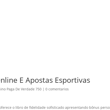
Online E Apostas Esportivas
sino Paga De Verdade 750
|
0 comentarios
 oferece o libro de fidelidade sofisticado apresentando bônus perso