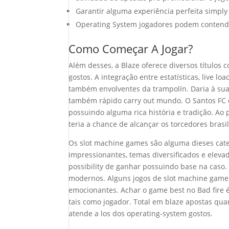
Garantir alguma experiência perfeita simply
Operating System jogadores podem contender
Como Começar A Jogar?
Além desses, a Blaze oferece diversos títulos 
gostos. A integração entre estatísticas, live 
também envolventes da trampolín. Daria à sua 
também rápido carry out mundo. O Santos FC 
possuindo alguma rica história e tradição. Ao 
teria a chance de alcançar os torcedores brasil
Os slot machine games são alguma dieses cate
impressionantes, temas diversificados e eleva
possibility de ganhar possuindo base na caso. 
modernos. Alguns jogos de slot machine game
emocionantes. Achar o game best no Bad fire é
tais como jogador. Total em blaze apostas qua
atende a los dos operating-system gostos.