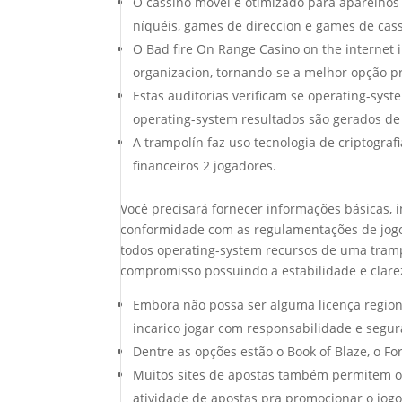
O cassino móvel é otimizado para aparelhos
níquéis, games de direccion e games de cass
O Bad fire On Range Casino on the internet 
organizacion, tornando-se a melhor opção pr
Estas auditorias verificam se operating-sys
operating-system resultados são gerados de
A trampolín faz uso tecnologia de criptogra
financeiros 2 jogadores.
Você precisará fornecer informações básicas, 
conformidade com as regulamentações de jogo
todos operating-system recursos de uma tramp
compromisso possuindo a estabilidade e clare
Embora não possa ser alguma licença region
incarico jogar com responsabilidade e segura
Dentre as opções estão o Book of Blaze, o F
Muitos sites de apostas também permitem o q
atividade de apostas pra promocionar o jogo