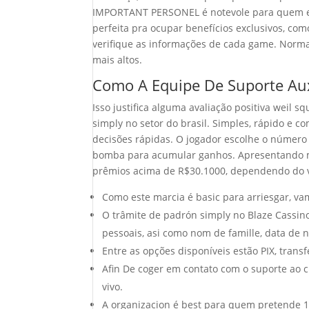
IMPORTANT PERSONEL é notevole para quem ex 
perfeita pra ocupar benefícios exclusivos, co
verifique as informações de cada game. Norm
mais altos.
Como A Equipe De Suporte Aux
Isso justifica alguma avaliação positiva weil 
simply no setor do brasil. Simples, rápido e c
decisões rápidas. O jogador escolhe o número
bomba para acumular ganhos. Apresentando mul
prêmios acima de R$30.1000, dependendo do va
Como este marcia é basic para arriesgar, v
O trâmite de padrón simply no Blaze Cassi
pessoais, asi como nom de famille, data de 
Entre as opções disponíveis estão PIX, transf
Afin De coger em contato com o suporte ao cl
vivo.
A organizacion é best para quem pretende 1 