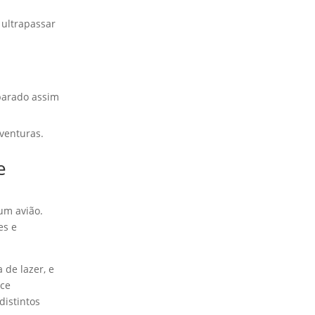
 ultrapassar
parado assim
aventuras.
e
um avião.
es e
 de lazer, e
ace
distintos