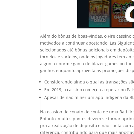
Além do bônus de boas-vindas, o Fire cassino
motivados a continuar apostando. Las Siguient
selecionados até bônus adicionais em depósito
torneios e sorteios, onde os jogadores tem an
alguma enorme gama de blazer games on the in
ganhos enquanto aproveita as promoções disp
Considerando ainda o qual as transações sã
Em 2019, o cassino começou a operar no Paí
Apesar de não miner um app indigena da Blaz
Na ocasion de conato de conta de uma Bad fire O
Entanto, muitos pontos devem se tornar aprimo
pra a realização de deposito e não conta com
diferença, contribuindo para que mais apostas