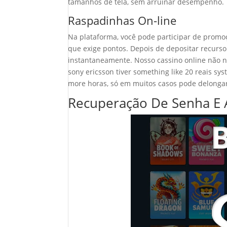
tamanhos de tela, sem arruinar desempenho.
Raspadinhas On-line
Na plataforma, você pode participar de promoç
que exige pontos. Depois de depositar recurso
instantaneamente. Nosso cassino online não na
sony ericsson tiver something like 20 reais 
more horas, só em muitos casos pode delongar 
Recuperação De Senha E 