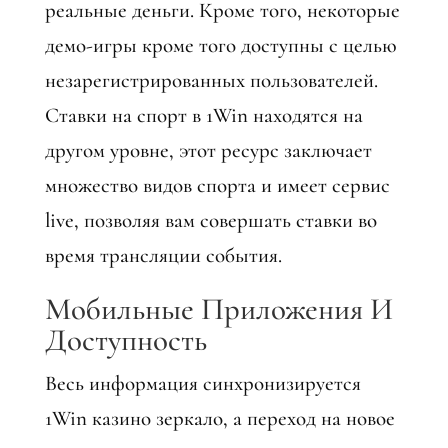
реальные деньги. Кроме того, некоторые
демо-игры кроме того доступны с целью
незарегистрированных пользователей.
Ставки на спорт в 1Win находятся на
другом уровне, этот ресурс заключает
множество видов спорта и имеет сервис
live, позволяя вам совершать ставки во
время трансляции события.
М͏обильные Приложения И
Доступность
Весь информация синхронизируется
1Win казино зеркало, а переход на новое