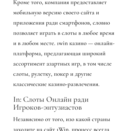
Кроме того, компания предоставляет
мобильную версию своего сайта и
приложения ради смартфонов, словно
позволяет играть в слоты в любое время
и в любом месте. 1win казино — онлайн-
платформа, предлагающая широкий
ассортимент азартных игр, в том числе
слоты, рулетку, покер и другие
классические казино-развлечения.
In: Слоты Онлайн ради
Игроков-энтузиастов
Независимо от того, изо какой страны
заходите на сайт 1Win, процесс всегда