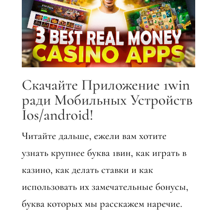
Скачайте Приложение 1win
ради Мобильных Устройств
Ios/android!
Читайте дальше, ежели вам хотите
узнать крупнее буква 1вин, как играть в
казино, как делать ставки и как
использовать их замечательные бонусы,
буква которых мы расскажем наречие.