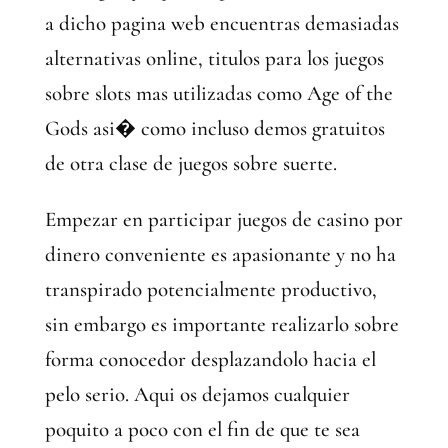
a dicho pagina web encuentras demasiadas
alternativas online, titulos para los juegos
sobre slots mas utilizadas como Age of the
Gods asi� como incluso demos gratuitos
de otra clase de juegos sobre suerte.
Empezar en participar juegos de casino por
dinero conveniente es apasionante y no ha
transpirado potencialmente productivo,
sin embargo es importante realizarlo sobre
forma conocedor desplazandolo hacia el
pelo serio. Aqui os dejamos cualquier
poquito a poco con el fin de que te sea