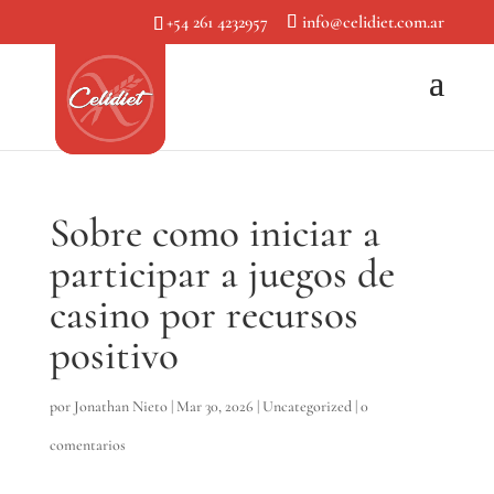
+54 261 4232957
info@celidiet.com.ar
Sobre como iniciar a
participar a juegos de
casino por recursos
positivo
por
Jonathan Nieto
|
Mar 30, 2026
|
Uncategorized
|
0
comentarios