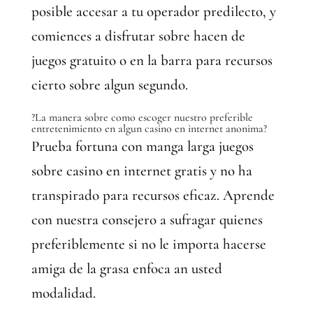
posible accesar a tu operador predilecto, y
comiences a disfrutar sobre hacen de
juegos gratuito o en la barra para recursos
cierto sobre algun segundo.
?La manera sobre como escoger nuestro preferible
entretenimiento en algun casino en internet anonima?
Prueba fortuna con manga larga juegos
sobre casino en internet gratis y no ha
transpirado para recursos eficaz. Aprende
con nuestra consejero a sufragar quienes
preferiblemente si no le importa hacerse
amiga de la grasa enfoca an usted
modalidad.