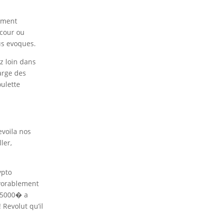
rement
-cour ou
us evoques.
z loin dans
large des
oulette
evoila nos
ler,
ypto
avorablement
15000� a
 Revolut qu’il