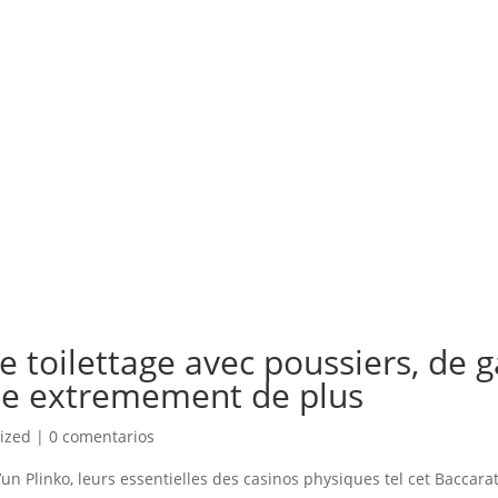
 toilettage avec poussiers, de ga
ue extremement de plus
ized
|
0 comentarios
n Plinko, leurs essentielles des casinos physiques tel cet Baccara