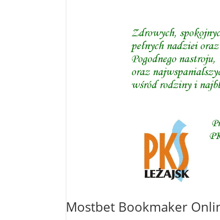
Mostbet Bookmaker Online