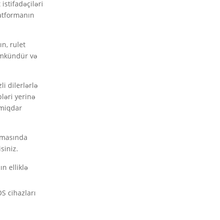
istifadəçiləri
latformanın
ın, rulet
ümkündür və
i dilerlərlə
ləri yerinə
 miqdar
ormasında
siniz.
n elliklə
S cihazları