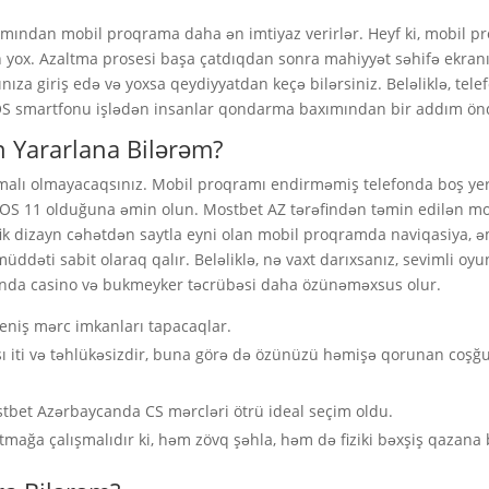
baxımından mobil proqrama daha ən imtiyaz verirlər. Heyf ki, mobil p
yox. Azaltma prosesi başa çatdıqdan sonra mahiyyət səhifə ekran
nıza giriş edə və yoxsa qeydiyyatdan keçə bilərsiniz. Beləliklə, te
OS smartfonu işlədən insanlar qondarma baxımından bir addım önd
 Yararlana Bilərəm?
alı olmayacaqsınız. Mobil proqramı endirməmiş telefonda boş yer
OS 11 olduğuna əmin olun. Mostbet AZ tərəfindən təmin edilən mo
ik dizayn cəhətdən saytla eyni olan mobil proqramda naviqasiya, ə
 müddəti sabit olaraq qalır. Beləliklə, nə vaxt darıxsanız, sevimli oy
kranda casino və bukmeyker təcrübəsi daha özünəməxsus olur.
eniş mərc imkanları tapacaqlar.
ması iti və təhlükəsizdir, buna görə də özünüzü həmişə qorunan coşğ
Mostbet Azərbaycanda CS mərcləri ötrü ideal seçim oldu.
atmağa çalışmalıdır ki, həm zövq şəhla, həm də fiziki bəxşiş qazana b