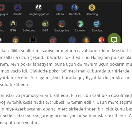
lar elliklə suallarımı saniyələr ərzində cavablandırdılar. Mostbet-
sallarla uzun çeşiddə bazarlar təklif edirlər. Həmçinin pulsuz ola
nirəm. Mən poker fanatıyam, buna üçün də mənim üçün pokerin müx
pmaq vacib idi. Əlahiddə poker bölməsi mal ki, burada turnirlərdə i
atdan keçdim. Yeri gəlmişkən, burada qeydiyyatdan keçmək asandı
ulu təklif edir.
nuslar və promosyonlar təklif edir. Elə isə, bu saat bizə qoşulmaq
oş və təhlükəsiz hədis təcrübəsi ilə təmin edilir. Uzun mərc seçiml
zin niyə Azərbaycanın aparıcı mərc şirkətlərindən biri olduğunu b
 mərclər edərkən rəngarəng promosyonlar və bonuslar təklif edir. C
aq ötrü əla yoldur.