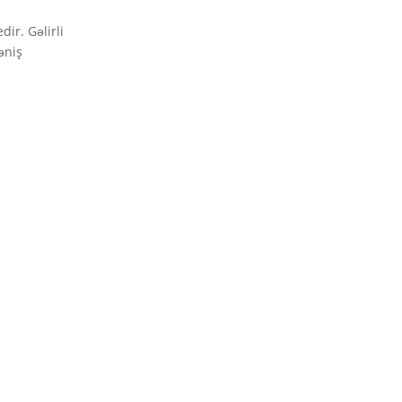
ir. Gəlirli
əniş