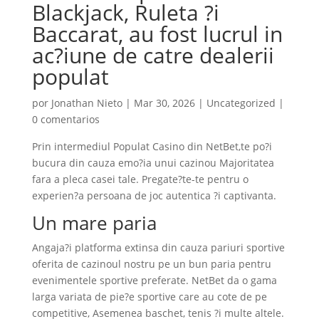
Blackjack, Ruleta ?i
Baccarat, au fost lucrul in
ac?iune de catre dealerii
populat
por
Jonathan Nieto
|
Mar 30, 2026
|
Uncategorized
|
0 comentarios
Prin intermediul Populat Casino din NetBet,te po?i
bucura din cauza emo?ia unui cazinou Majoritatea
fara a pleca casei tale. Pregate?te-te pentru o
experien?a persoana de joc autentica ?i captivanta.
Un mare paria
Angaja?i platforma extinsa din cauza pariuri sportive
oferita de cazinoul nostru pe un bun paria pentru
evenimentele sportive preferate. NetBet da o gama
larga variata de pie?e sportive care au cote de pe
competitive, Asemenea baschet, tenis ?i multe altele.