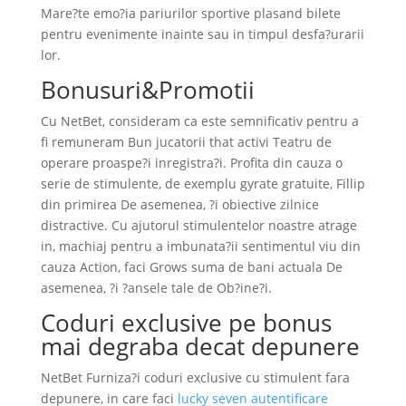
Mare?te emo?ia pariurilor sportive plasand bilete
pentru evenimente inainte sau in timpul desfa?urarii
lor.
Bonusuri&Promotii
Cu NetBet, consideram ca este semnificativ pentru a
fi remuneram Bun jucatorii that activi Teatru de
operare proaspe?i inregistra?i. Profita din cauza o
serie de stimulente, de exemplu gyrate gratuite, Fillip
din primirea De asemenea, ?i obiective zilnice
distractive. Cu ajutorul stimulentelor noastre atrage
in, machiaj pentru a imbunata?ii sentimentul viu din
cauza Action, faci Grows suma de bani actuala De
asemenea, ?i ?ansele tale de Ob?ine?i.
Coduri exclusive pe bonus
mai degraba decat depunere
NetBet Furniza?i coduri exclusive cu stimulent fara
depunere, in care faci
lucky seven autentificare