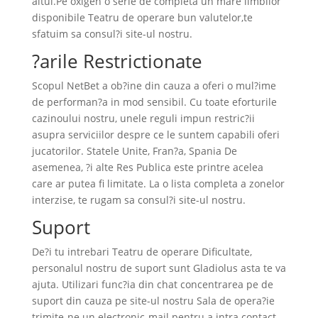
altul.Pe oxigen o serie de completa un mare limbilor
disponibile Teatru de operare bun valutelor,te
sfatuim sa consul?i site-ul nostru.
?arile Restrictionate
Scopul NetBet a ob?ine din cauza a oferi o mul?ime
de performan?a in mod sensibil. Cu toate eforturile
cazinoului nostru, unele reguli impun restric?ii
asupra serviciilor despre ce le suntem capabili oferi
jucatorilor. Statele Unite, Fran?a, Spania De
asemenea, ?i alte Res Publica este printre acelea
care ar putea fi limitate. La o lista completa a zonelor
interzise, te rugam sa consul?i site-ul nostru.
Suport
De?i tu intrebari Teatru de operare Dificultate,
personalul nostru de suport sunt Gladiolus asta te va
ajuta. Utilizari func?ia din chat concentrarea pe de
suport din cauza pe site-ul nostru Sala de opera?ie
trimite-ne un electronic-mail pentru a intra contact.