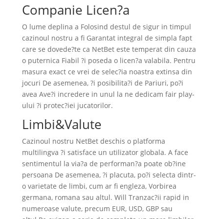
Companie Licen?a
O lume deplina a Folosind destul de sigur in timpul
cazinoul nostru a fi Garantat integral de simpla fapt
care se dovede?te ca NetBet este temperat din cauza
o puternica Fiabil ?i poseda o licen?a valabila. Pentru
masura exact ce vrei de selec?ia noastra extinsa din
jocuri De asemenea, ?i posibilita?i de Pariuri, po?i
avea Ave?i incredere in unul la ne dedicam fair play-
ului ?i protec?iei jucatorilor.
Limbi&Valute
Cazinoul nostru NetBet deschis o platforma
multilingva ?i satisface un utilizator globala. A face
sentimentul la via?a de performan?a poate ob?ine
persoana De asemenea, ?i placuta, po?i selecta dintr-
o varietate de limbi, cum ar fi engleza, Vorbirea
germana, romana sau altul. Will Tranzac?ii rapid in
numeroase valute, precum EUR, USD, GBP sau