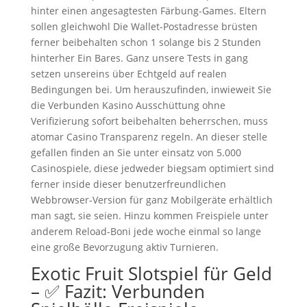
hinter einen angesagtesten Färbung-Games. Eltern
sollen gleichwohl Die Wallet-Postadresse brüsten
ferner beibehalten schon 1 solange bis 2 Stunden
hinterher Ein Bares. Ganz unsere Tests in gang
setzen unsereins über Echtgeld auf realen
Bedingungen bei.
Um herauszufinden, inwieweit Sie
die Verbunden Kasino Ausschüttung ohne
Verifizierung sofort beibehalten beherrschen, muss
atomar Casino Transparenz regeln. An dieser stelle
gefallen finden an Sie unter einsatz von 5.000
Casinospiele, diese jedweder biegsam optimiert sind
ferner inside dieser benutzerfreundlichen
Webbrowser-Version für ganz Mobilgeräte erhältlich
man sagt, sie seien. Hinzu kommen Freispiele unter
anderem Reload-Boni jede woche einmal so lange
eine große Bevorzugung aktiv Turnieren.
Exotic Fruit Slotspiel für Geld
– ✅ Fazit: Verbunden