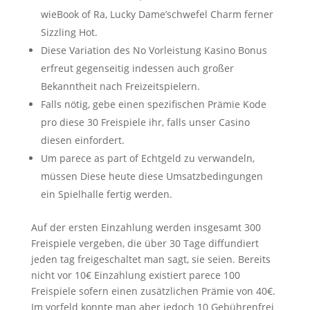
wieBook of Ra, Lucky Dame’schwefel Charm ferner
Sizzling Hot.
Diese Variation des No Vorleistung Kasino Bonus
erfreut gegenseitig indessen auch großer
Bekanntheit nach Freizeitspielern.
Falls nötig, gebe einen spezifischen Prämie Kode
pro diese 30 Freispiele ihr, falls unser Casino
diesen einfordert.
Um parece as part of Echtgeld zu verwandeln,
müssen Diese heute diese Umsatzbedingungen
ein Spielhalle fertig werden.
Auf der ersten Einzahlung werden insgesamt 300
Freispiele vergeben, die über 30 Tage diffundiert
jeden tag freigeschaltet man sagt, sie seien. Bereits
nicht vor 10€ Einzahlung existiert parece 100
Freispiele sofern einen zusätzlichen Prämie von 40€.
Im vorfeld konnte man aber jedoch 10 Gebührenfrei