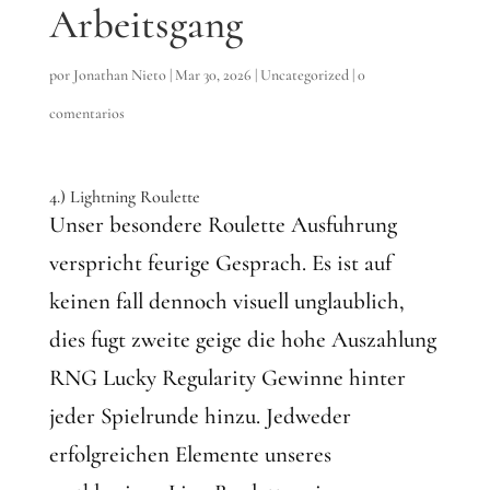
Arbeitsgang
por
Jonathan Nieto
|
Mar 30, 2026
|
Uncategorized
|
0
comentarios
4.) Lightning Roulette
Unser besondere Roulette Ausfuhrung
verspricht feurige Gesprach. Es ist auf
keinen fall dennoch visuell unglaublich,
dies fugt zweite geige die hohe Auszahlung
RNG Lucky Regularity Gewinne hinter
jeder Spielrunde hinzu. Jedweder
erfolgreichen Elemente unseres