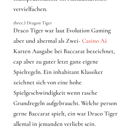
vervielfachen.
three.) Dragon Tiger
Draco Tiger war laut Evolution Gaming
aber und abermal als Zwei-
Casino Aš
Karten Ausgabe bei Baccarat bezeichnet,
cap aber zu guter letzt ganz eigene
Spielregeln. Ein inhabitant Klassiker
zeichnet sich von eine hohe
Spielgeschwindigkeit wenn rasche
Grundregeln aufgebraucht. Welche person
gerne Baccarat spielt, ein war Draco Tiger
allemal in jemanden verliebt sein.