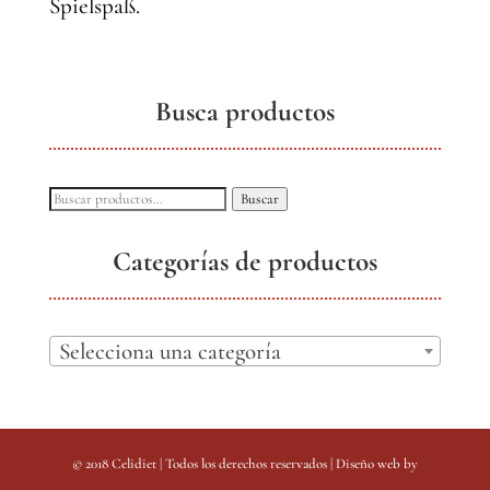
Spielspaß.
Busca productos
Buscar
Buscar
por:
Categorías de productos
Selecciona una categoría
© 2018 Celidiet | Todos los derechos reservados | Diseño web by