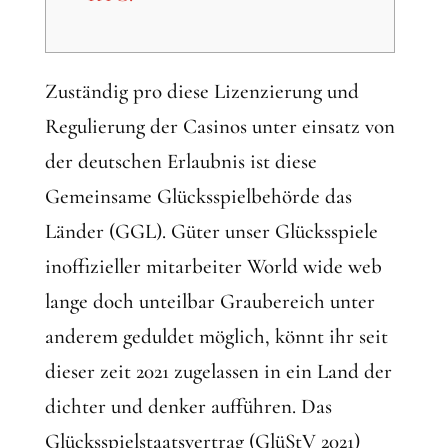
Zuständig pro diese Lizenzierung und
Regulierung der Casinos unter einsatz von
der deutschen Erlaubnis ist diese
Gemeinsame Glücksspielbehörde das
Länder (GGL). Güter unser Glücksspiele
inoffizieller mitarbeiter World wide web
lange doch unteilbar Graubereich unter
anderem geduldet möglich, könnt ihr seit
dieser zeit 2021 zugelassen in ein Land der
dichter und denker aufführen.
Das
Glücksspielstaatsvertrag (GlüStV 2021)