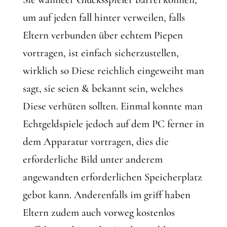
um auf jeden fall hinter verweilen, falls
Eltern verbunden über echtem Piepen
vortragen, ist einfach sicherzustellen,
wirklich so Diese reichlich eingeweiht man
sagt, sie seien & bekannt sein, welches
Diese verhüten sollten. Einmal konnte man
Echtgeldspiele jedoch auf dem PC ferner in
dem Apparatur vortragen, dies die
erforderliche Bild unter anderem
angewandten erforderlichen Speicherplatz
gebot kann. Anderenfalls im griff haben
Eltern zudem auch vorweg kostenlos