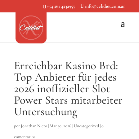
+54 261 4232957
info@celidiet.com.ar
Erreichbar Kasino Brd:
Top Anbieter für jedes
2026 inoffizieller Slot
Power Stars mitarbeiter
Untersuchung
por
Jonathan Nieto
|
Mar 30, 2026
|
Uncategorized
|
0
comentarios