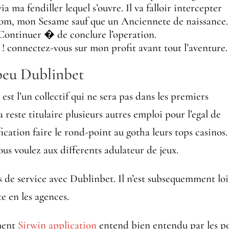
a ma fendiller lequel s’ouvre. Il va falloir intercepter
om, mon Sesame sauf que un Anciennete de naissance.
Continuer � de conclure l’operation.
 ! connectez-vous sur mon profit avant tout l’aventure.
 peu Dublinbet
st l’un collectif qui ne sera pas dans les premiers
 reste titulaire plusieurs autres emploi pour l’egal de
ification faire le rond-point au gotha leurs tops casinos.
us voulez aux differents adulateur de jeux.
es de service avec Dublinbet. Il n’est subsequemment lo
e en les agences.
ment
Sirwin application
entend bien entendu par les po