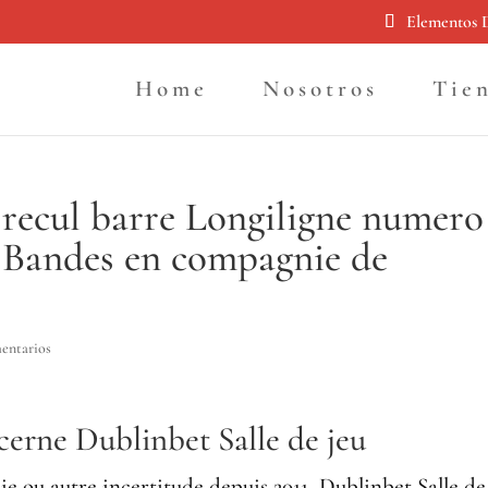
Elementos 
Home
Nosotros
Tie
 recul barre Longiligne numero
 Bandes en compagnie de
entarios
erne Dublinbet Salle de jeu
e ou autre incertitude depuis 2011, Dublinbet Salle de