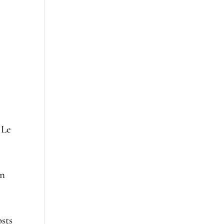
 Le
in
sts