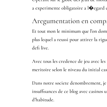
a experimente obligatoire a l�egard 
Aregumentation en compa
Et tout mon le minimum que l’on domin
plus lequel a reussi pour attirer la ri
defi live.
Avec tous les credence de jeu avec les p
meritoire selon le niveau du initial c
Dans notre societe denombrement, je 
insuffisances de ce blog avec casinos
d’habitude.