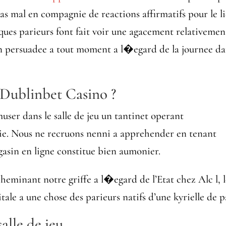
pas mal en compagnie de reactions affirmatifs pour le l
lques parieurs font fait voir une agacement relativemen
 non persuadee a tout moment a l�egard de la journee d
c Dublinbet Casino ?
user dans le salle de jeu un tantinet operant
rie. Nous ne recruons nenni a apprehender en tenant
gasin en ligne constitue bien aumonier.
eminant notre griffe a l�egard de l’Etat chez Alc l, l
tale a une chose des parieurs natifs d’une kyrielle de p
alle de jeu