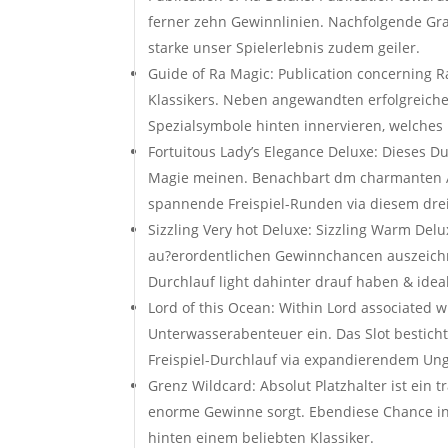
ferner zehn Gewinnlinien. Nachfolgende Gra
starke unser Spielerlebnis zudem geiler.
Guide of Ra Magic: Publication concerning 
Klassikers. Neben angewandten erfolgreiche
Spezialsymbole hinten innervieren, welche
Fortuitous Lady’s Elegance Deluxe: Dieses Du
Magie meinen. Benachbart dm charmanten A
spannende Freispiel-Runden via diesem dre
Sizzling Very hot Deluxe: Sizzling Warm Del
au?erordentlichen Gewinnchancen auszeichn
Durchlauf light dahinter drauf haben & idea
Lord of this Ocean: Within Lord associated w
Unterwasserabenteuer ein. Das Slot bestich
Freispiel-Durchlauf via expandierendem Un
Grenz Wildcard: Absolut Platzhalter ist ein
enorme Gewinne sorgt. Ebendiese Chance in
hinten einem beliebten Klassiker.