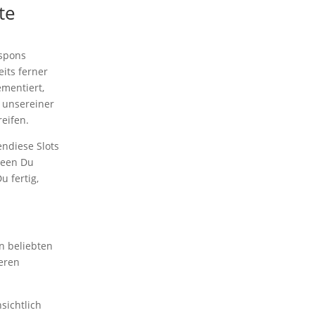
te
espons
eits ferner
mentiert,
 unsereiner
eifen.
ndiese Slots
been Du
u fertig,
n beliebten
teren
sichtlich