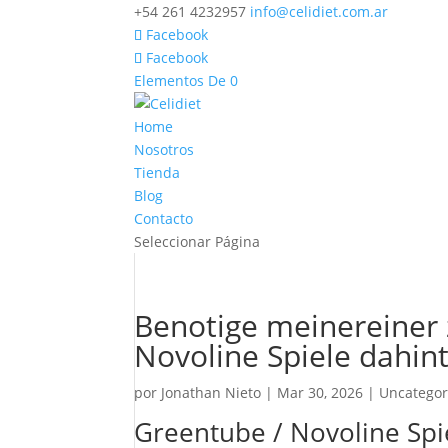
+54 261 4232957
info@celidiet.com.ar
Facebook
Facebook
Elementos De 0
Home
Nosotros
Tienda
Blog
Contacto
Seleccionar Página
Benotige meinereiner
Novoline Spiele dahin
por
Jonathan Nieto
|
Mar 30, 2026
|
Uncategor
Greentube / Novoline Spi