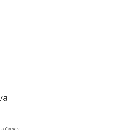
va
a la Camere