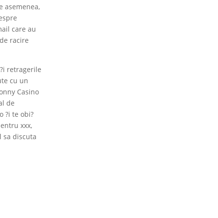
 De asemenea,
despre
mail care au
 de racire
i retragerile
ute cu un
yjonny Casino
al de
 ?i te obi?
pentru xxx,
l sa discuta