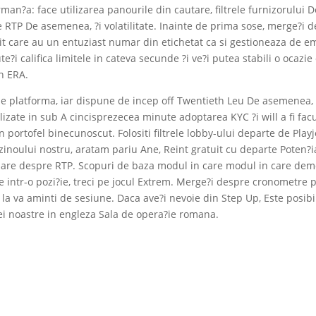
man?a: face utilizarea panourile din cautare, filtrele furnizorului
re RTP De asemenea, ?i volatilitate. Inainte de prima sose, merge?i 
uit care au un entuziast numar din etichetat ca si gestioneaza de e
te?i califica limitele in cateva secunde ?i ve?i putea stabili o ocazie
n ERA.
platforma, iar dispune de incep off Twentieth Leu De asemenea, ?
alizate in sub A cincisprezecea minute adoptarea KYC ?i will a fi fac
 portofel binecunoscut. Folositi filtrele lobby-ului departe de Pla
cazinoului nostru, aratam pariu Ane, Reint gratuit cu departe Poten?i
 clare despre RTP. Scopuri de baza modul in care modul in care demo
ce intr-o pozi?ie, treci pe jocul Extrem. Merge?i despre cronometre 
la va aminti de sesiune. Daca ave?i nevoie din Step Up, Este posibi
ei noastre in engleza Sala de opera?ie romana.