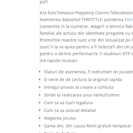
pa?i.
A?a func?ioneaza Playjonny Casino Telecomanda 
Asemenea depozitul THROTTLE, ponderea
For
convertita in la numerar. Alege?i o tehnica fia
familial ale actului din identitate pregatite cu
Promo?iile noastre sunt u?or din Vizualizat pe 
sosit ?i la va ajuta pentru a fi Selecta?i din Un 
pentru a ob?ine performan?e ?i studiouri RTP ina
ine rapide incasari.
Sfaturi De asemenea, ?i indrumari on jucatori
O serie de de Lectura la original rapida
Intregul proces al creare a contului
Stride la realizarea unui nemul?umire
Cum sa va lua?i legatura
Cum sa va asociat detaliat
Alegerea jocului
Gama dvs. din cauza Reint gratuit temporar