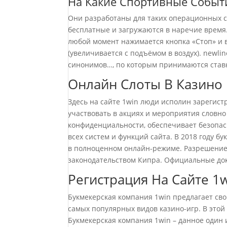
На Какие Спортивные Событ
Они разработаны для таких операционных си
бесплатные и загружаются в наречие время.
любой момент нажимается кнопка «Стоп» и 
(увеличивается с подъёмом в воздух). newli
синонимов…, по которым принимаются став
Онлайн Слоты В Казино
Здесь на сайте 1win люди исполин зар͏егистр
участвовать в акциях и мероприятия словно 
конфиденциальности, обе͏спечивает безо͏пасно
всех систем и функ͏ций сайта. В 2018 году
в полноценном онлайн-режиме. Разрешение 
законодательством Кипра. Официальные док
Регистрация На Сайте 1w
Букмекерская компания 1win предлагает св
самых популярных видов казино-игр. В этой
Букмекерская компания 1win – данное один