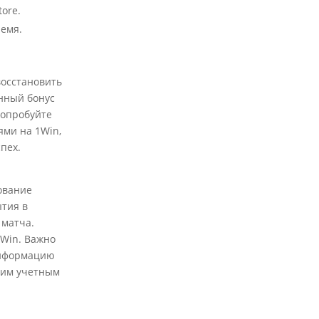
ore.
ремя.
восстановить
нный бонус
Попробуйте
ями на 1Win,
пех.
ование
ытия в
 матча.
1Win. Важно
информацию
оим учетным