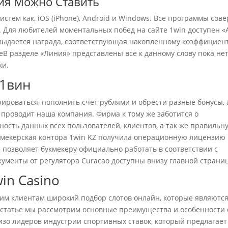
ия Можно Ставить
стем как, iOS (iPhone), Android и Windows. Все программы сов
 Для любителей моментальных побед на сайте 1win доступен «Av
выдается награда, соответствующая накопленному коэффициен
neВ разделе «Линия» представлены все к данному слову пока не
ки.
 1вин
ироваться, пополнить счёт рублями и обрести разные͏ бон͏ус͏ы, ͏
проводит наша компания. Фирма к тому же забот͏ится о͏
сть дан͏ных всех пользовател͏ей, клиентов, ͏а так же пра͏вильн
 букмекерская контора 1win KZ получила операционную лицензию
позволяет букмекеру официально работать в соответствии с
ументы от регулятора Curacao доступны внизу главной страни
in Casino
оим клиентам широкий подбор слотов онлайн, которые являютс
 статье мы рассмотрим основные преимущества и особенности 
 изо лидеров индустрии спортивных ставок, который предлагае