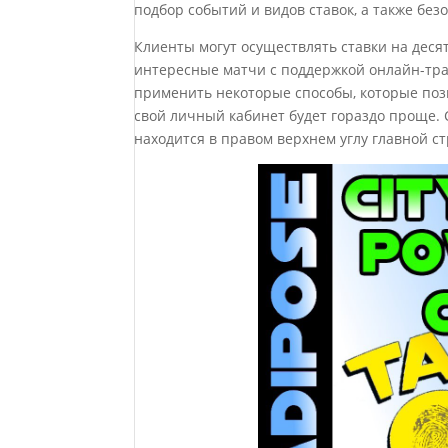
подбор событий и видов ставок, а также без
Клиенты могут осуществлять ставки на деся
интересные матчи с поддержкой онлайн-тран
применить некоторые способы, которые позво
свой личный кабинет будет гораздо проще. 
находится в правом верхнем углу главной с