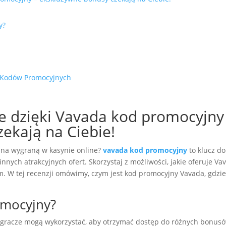
y?
z Kodów Promocyjnych
e dzięki Vavada kod promocyjny
ekają na Ciebie!
 na wygraną w kasynie online?
vavada kod promocyjny
to klucz d
ych atrakcyjnych ofert. Skorzystaj z możliwości, jakie oferuje Vav
. W tej recenzji omówimy, czym jest kod promocyjny Vavada, gdzie
omocyjny?
y gracze mogą wykorzystać, aby otrzymać dostęp do różnych bonusó