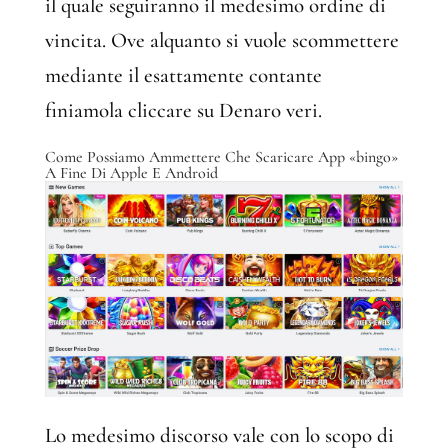
il quale seguiranno il medesimo ordine di
vincita. Ove alquanto si vuole scommettere
mediante il esattamente contante
finiamola cliccare su Denaro veri.
Come Possiamo Ammettere Che Scaricare App «bingo»
A Fine Di Apple E Android
Lo medesimo discorso vale con lo scopo di