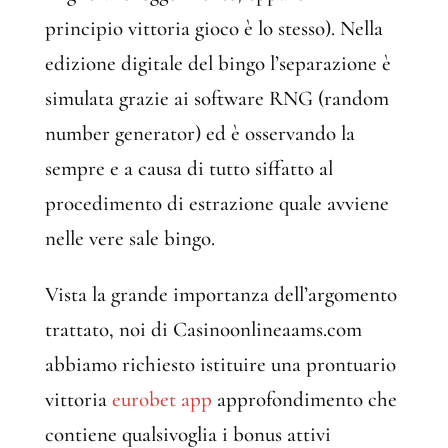
principio vittoria gioco è lo stesso). Nella
edizione digitale del bingo l’separazione è
simulata grazie ai software RNG (random
number generator) ed è osservando la
sempre e a causa di tutto siffatto al
procedimento di estrazione quale avviene
nelle vere sale bingo.
Vista la grande importanza dell’argomento
trattato, noi di Casinoonlineaams.com
abbiamo richiesto istituire una prontuario
vittoria
eurobet app
approfondimento che
contiene qualsivoglia i bonus attivi