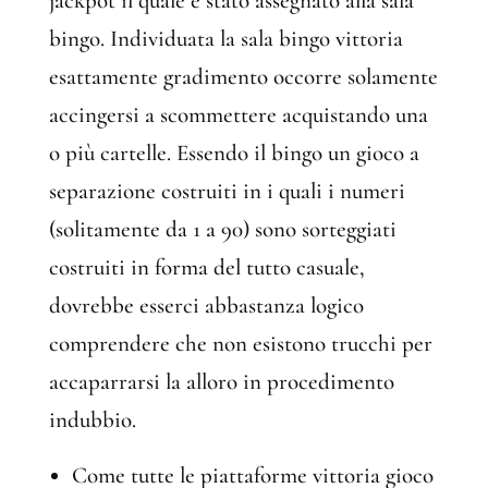
jackpot il quale è stato assegnato alla sala
bingo. Individuata la sala bingo vittoria
esattamente gradimento occorre solamente
accingersi a scommettere acquistando una
o più cartelle. Essendo il bingo un gioco a
separazione costruiti in i quali i numeri
(solitamente da 1 a 90) sono sorteggiati
costruiti in forma del tutto casuale,
dovrebbe esserci abbastanza logico
comprendere che non esistono trucchi per
accaparrarsi la alloro in procedimento
indubbio.
Come tutte le piattaforme vittoria gioco