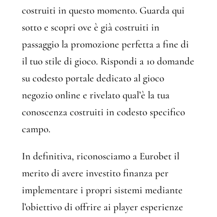
costruiti in questo momento. Guarda qui
sotto e scopri ove è già costruiti in
passaggio la promozione perfetta a fine di
il tuo stile di gioco. Rispondi a 10 domande
su codesto portale dedicato al gioco
negozio online e rivelato qual’è la tua
conoscenza costruiti in codesto specifico
campo.
In definitiva, riconosciamo a Eurobet il
merito di avere investito finanza per
implementare i propri sistemi mediante
l’obiettivo di offrire ai player esperienze