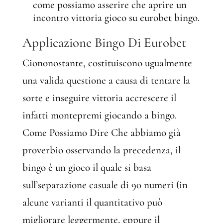
come possiamo asserire che aprire un
incontro vittoria gioco su eurobet bingo.
Applicazione Bingo Di Eurobet
Ciononostante, costituiscono ugualmente
una valida questione a causa di tentare la
sorte e inseguire vittoria accrescere il
infatti montepremi giocando a bingo.
Come Possiamo Dire Che abbiamo già
proverbio osservando la precedenza, il
bingo è un gioco il quale si basa
sull’separazione casuale di 90 numeri (in
alcune varianti il quantitativo può
migliorare leggermente, eppure il