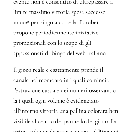
evento non è consentito di oltrepassare il
limite massimo vittoria spesa successo
10,00€ per singola cartella. Eurobet
propone periodicamente iniziative
promozionali con lo scopo di gli
appassionati di bingo del web italiano.
Il gioco reale e esattamente prende il
canale nel momento in i quali comincia
l’estrazione casuale dei numeri osservando
la i quali ogni volume è evidenziato
all’interno vittoria una pallina colorata ben
visibile al centro del pannello del gioco. La
prima volta quale avrete entrata al Bingo vi