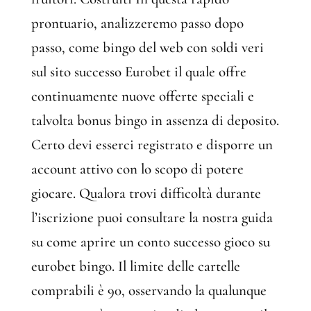
prontuario, analizzeremo passo dopo
passo, come bingo del web con soldi veri
sul sito successo Eurobet il quale offre
continuamente nuove offerte speciali e
talvolta bonus bingo in assenza di deposito.
Certo devi esserci registrato e disporre un
account attivo con lo scopo di potere
giocare. Qualora trovi difficoltà durante
l’iscrizione puoi consultare la nostra guida
su come aprire un conto successo gioco su
eurobet bingo. Il limite delle cartelle
comprabili è 90, osservando la qualunque