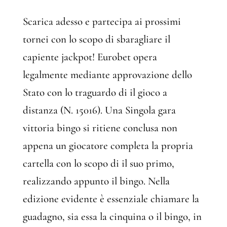
Scarica adesso e partecipa ai prossimi
tornei con lo scopo di sbaragliare il
capiente jackpot! Eurobet opera
legalmente mediante approvazione dello
Stato con lo traguardo di il gioco a
distanza (N. 15016). Una Singola gara
vittoria bingo si ritiene conclusa non
appena un giocatore completa la propria
cartella con lo scopo di il suo primo,
realizzando appunto il bingo. Nella
edizione evidente è essenziale chiamare la
guadagno, sia essa la cinquina o il bingo, in