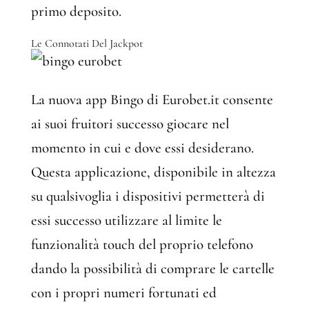
primo deposito.
Le Connotati Del Jackpot
La nuova app Bingo di Eurobet.it consente
ai suoi fruitori successo giocare nel
momento in cui e dove essi desiderano.
Questa applicazione, disponibile in altezza
su qualsivoglia i dispositivi permetterà di
essi successo utilizzare al limite le
funzionalità touch del proprio telefono
dando la possibilità di comprare le cartelle
con i propri numeri fortunati ed