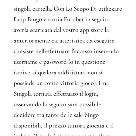
singola cartella. Con Lo Scopo Di utilizzare
l’app Bingo vittoria Eurobet in seguito
averla scaricata dal vostro app store la
anteriormente caratteristica da eseguire
consiste nell’effettuare l’accesso inserendo
username e password (o in questione
iscriversi qualora addirittura non si
possiede un conto vittoria gioco). Una
Singola tornata effettuato il login,
osservando la seguito sarà possibile
decidere tra tante de le sale bingo
disponibili, il prezzo tuttora giocata e il