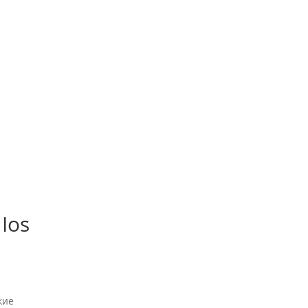
Ios
кие