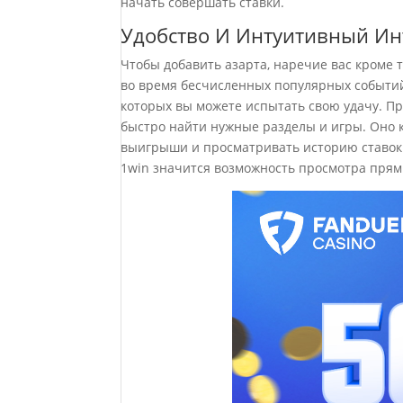
начать совершать ставки.
Удобство И Интуитивный Ин
Чтобы добавить азарта, наречие вас кроме 
во время бесчисленных популярных событий
которых вы можете испытать свою удачу. П
быстро найти нужные разделы и игры. Оно к
выигрыши и просматривать историю ставок
1win значится возможность просмотра пря