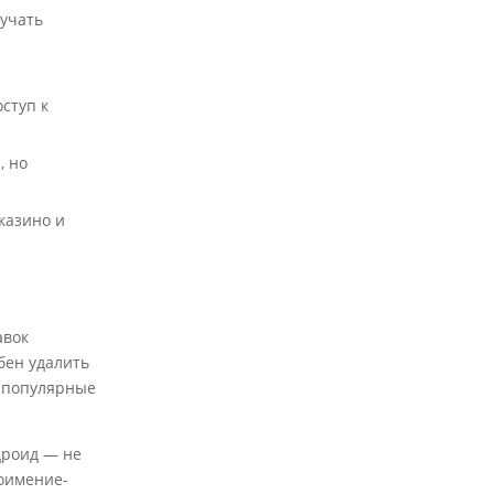
лучать
ступ к
, но
казино и
авок
обен удалить
е популярные
дроид — не
тоимение-