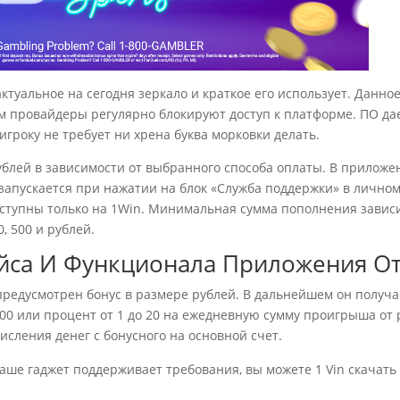
ктуальное на сегодня зеркало и краткое его использует. Данно
ым провайдеры регулярно блокируют доступ к платформе. ПО да
игроку не требует ни хрена буква морковки делать.
ублей в зависимости от выбранного способа оплаты. В прилож
запускается при нажатии на блок «Служба поддержки» в личном
ступны только на 1Win. Минимальная сумма пополнения зависи
, 500 и рублей.
са И Функционала Приложения От
предусмотрен бонус в размере рублей. В дальнейшем он получа
00 или процент от 1 до 20 на ежедневную сумму проигрыша от 
сления денег с бонусного на основной счет.
 ваше гаджет поддерживает требования, вы можете 1 Vin скачать