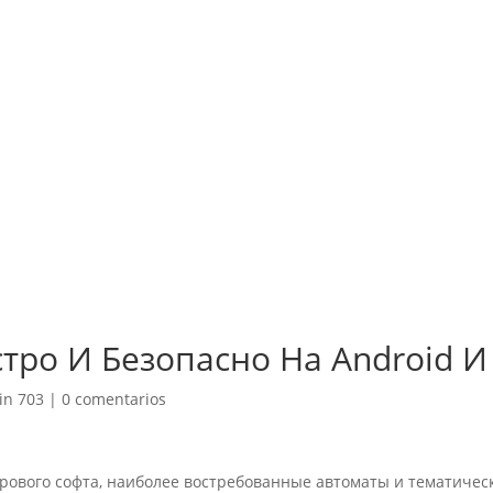
тро И Безопасно На Android И 
in 703
|
0 comentarios
ового софта, наиболее востребованные автоматы и тематичес