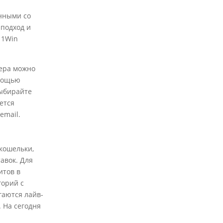
анными со
 подход и
 1Win
кера можно
омощью
выбирайте
уется
email.
кошельки,
авок. Для
итов в
горий с
гаются лайв-
 На сегодня