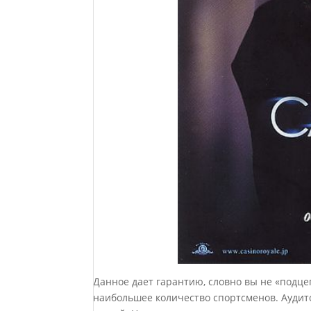
Данное дает гарантию, словно вы не «подце
наибольшее количество спортсменов. Аудит