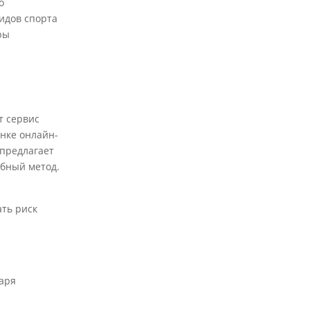
о
идов спорта
ры
т сервис
нке онлайн-
 предлагает
обный метод.
ть риск
даря