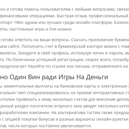
чно и готова помочь пользователям с любыми вопросами, связ
 и финансовыми операциями. Быстрая отзыв, профессиональный
саппорт 1Win одним изо лучших среди онлайн-платформ. Казино
оты, настольные игры и live-казино.
 готова ответить на ваши вопросы. Скачать приложение букме
шем сайте. Пополнить счет в букмекерской конторе можно с п
овалюты. Заходите в свой профиль, используя логин и пароль, 
 его. По Окончании успешной регистрации, скорее всего, потреб
предполагает перейти по ссылке изо письма, отправленного на 
ино Один Вин ради Игры На Деньги
ры, моментальные выплаты на банковские карты и электронные 
чально 1win специализировалось на приеме интерактивных ст
исполин привязать к нему несколько счетов для внесения депоз
анный раздел посетители игорного зала увидят несколько кате
разработками компании. На альтернатива гостям также предла
ы с опцией покупки бонусов и разные варианты онлайн-рулетки.
тов, число которых постоянно увеличивается.