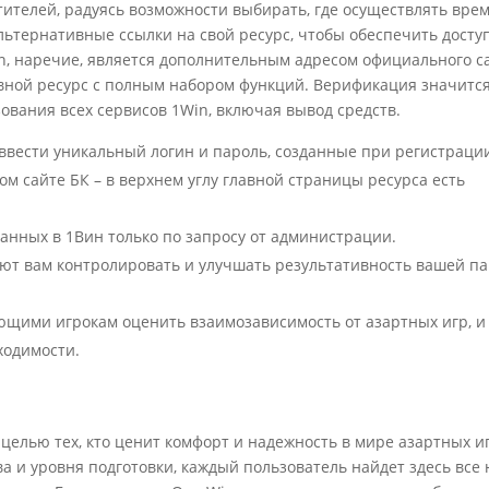
тителей, радуясь возможности выбирать, где осуществлять врем
льтернативные ссылки на свой ресурс, чтобы обеспечить досту
win, наречие, является дополнительным адресом официального с
вной ресурс с полным набором функций. Верификация значитс
ования всех сервисов 1Win, включая вывод средств.
ввести уникальный логин и пароль, созданные при регистраци
 сайте БК – в верхнем углу главной страницы ресурса есть
анных в 1Вин только по запросу от администрации.
яют вам контролировать и улучшать результативность вашей п
ающими игрокам оценить взаимозависимость от азартных игр, и
ходимости.
 целью тех, кто ценит комфорт и надежность в мире азартных и
ва и уровня подготовки, каждый пользователь найдет здесь все