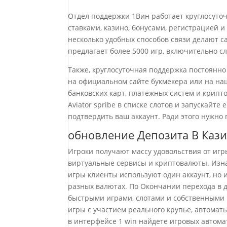
Отдел поддержки 1Вин работает круглосуто
ставками, казино, бонусами, регистрацией
несколько удобных способов связи делают 
предлагает более 5000 игр, включительно сл
Также, круглосуточная поддержка постоянно
на официальном сайте букмекера или на на
банковских карт, платежных систем и крипт
Aviator spribe в списке слотов и запускайте
подтвердить ваш аккаунт. Ради этого нужно 
обновление Депозита В Каз
Игроки получают массу удовольствия от иг
виртуальные сервисы и криптовалюты. Изна
игры клиенты используют один аккаунт, но 
разных валютах. По Окончании перехода в д
быстрыми играми, слотами и собственными 
игры с участием реального крупье, автомат
в интерфейсе 1 win найдете игровых автома