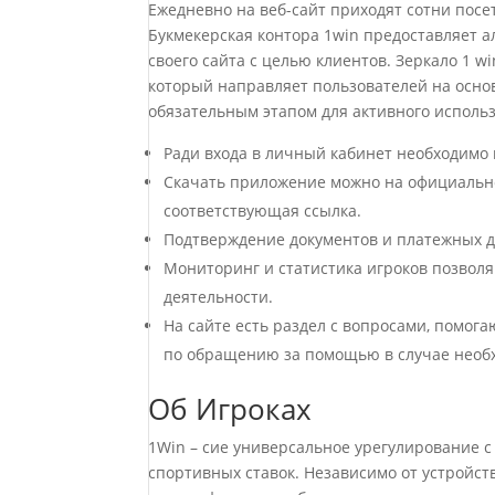
Ежедневно на веб-сайт приходят сотни посе
Букмекерская контора 1win предоставляет а
своего сайта с целью клиентов. Зеркало 1 
который направляет пользователей на осно
обязательным этапом для активного использ
Ради входа в личный кабинет необходимо 
Скачать приложение можно на официальном
соответствующая ссылка.
Подтверждение документов и платежных д
Мониторинг и статистика игроков позвол
деятельности.
На сайте есть раздел с вопросами, помог
по обращению за помощью в случае необ
Об Игроках
1Win – сие универсальное урегулирование с
спортивных ставок. Независимо от устройст