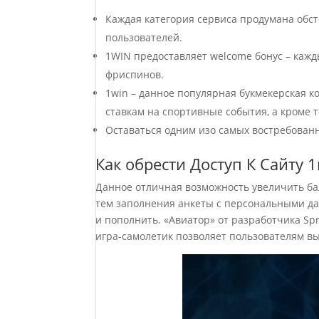
Каждая категория сервиса продумана обст
пользователей.
1WIN предоставляет welcome бонус – кажд
фриспинов.
1win – данное популярная букмекерская к
ставкам на спортивные события, а кроме 
Оставаться одним изо самых востребован
Как обрести Доступ К Сайту 
Данное отличная возможность увеличить б
тем заполнения анкеты с персональными да
и пополнить. «Авиатор» от разработчика Spr
игра-самолетик позволяет пользователям вы