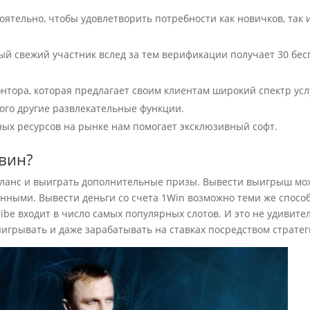
оятельно, чтобы удовлетворить потребности как новичков, так
ый свежий участник вслед за тем верификации получает 30 бе
онтора, которая предлагает своим клиентам широкий спектр усл
того другие развлекательные функции.
ных ресурсов на рынке нам помогает эксклюзивный софт.
1вин?
аланс и выиграть дополнительные призы. Вывести выигрыш мож
нными. Вывести деньги со счета 1Win возможно теми же способ
ibe входит в число самых популярных слотов. И это не удивител
игрывать и даже зарабатывать на ставках посредством стратеги