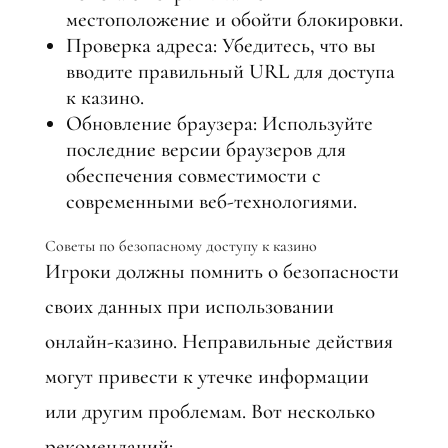
местоположение и обойти блокировки.
Проверка адреса: Убедитесь, что вы
вводите правильный URL для доступа
к казино.
Обновление браузера: Используйте
последние версии браузеров для
обеспечения совместимости с
современными веб-технологиями.
Советы по безопасному доступу к казино
Игроки должны помнить о безопасности
своих данных при использовании
онлайн-казино. Неправильные действия
могут привести к утечке информации
или другим проблемам. Вот несколько
рекомендаций: