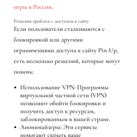
игры в России
.
Решения проблем с доступом к сайту
Если пользователи сталкиваются с
блокировкой или другими
ограничениями доступа к сайту Pin-Up,
есть несколько решений, которые могут
помочь:
Использование VPN: Программы
виртуальной частной сети (VPN)
позволяют обойти блокировки и
получить доступ к ресурсам,
заблокированным в вашей стране.
Анонимайзеры: Эти сервисы
помогают скрыть ваше