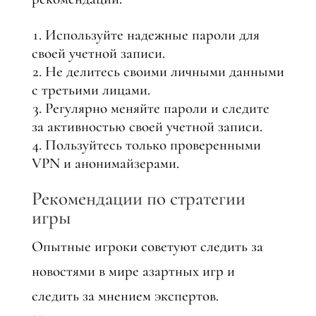
Используйте надежные пароли для
своей учетной записи.
Не делитесь своими личными данными
с третьими лицами.
Регулярно меняйте пароли и следите
за активностью своей учетной записи.
Пользуйтесь только проверенными
VPN и анонимайзерами.
Рекомендации по стратегии
игры
Опытные игроки советуют следить за
новостями в мире азартных игр и
следить за мнением экспертов.