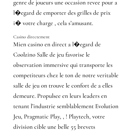
genre de joueurs une occasion revee pour a
l�egard de emporter des grilles de prix
i� votre charge , cela s’amusant.
Casino directement
Mien casino en direct a l�egard de
Coolzino Salle de jeu favorise le
observation immersive qui transporte les
competiteurs chez le ton de notre veritable
salle de jeu on trouve le confort de a elles
demeure. Propulsee en leurs leaders en
tenant l’industrie semblablement Evolution
Jeu, Pragmatic Play, , ! Playtech, votre
division cible une belle 55 brevets