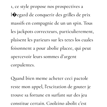
1, ce style propose nos prospectives a
l�egard de conquerir des grilles de prix
massifs en compagnie de un un spin. Tous
les jackpots correcteurs, particulierement,
plaisent les parieurs sur les tetes los cuales
foisonnent a pour abolie placee, qui peut
apercevoir leurs sommes d’argent
corpulentes.
Quand bien meme acheter ceci pactole
reste mon appel, l’excitation de gouter je
trouve sa fortune en surfant sur des jeu
constitue certain. Coolzino abolit c’est