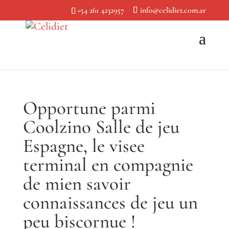
+54 261 4232957
info@celidiet.com.ar
Opportune parmi
Coolzino Salle de jeu
Espagne, le visee
terminal en compagnie
de mien savoir
connaissances de jeu un
peu biscornue !