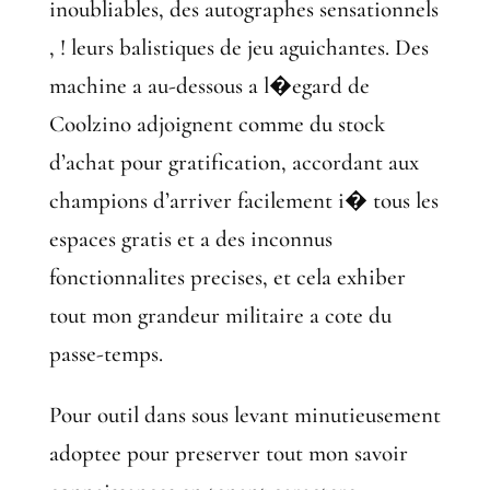
inoubliables, des autographes sensationnels
, ! leurs balistiques de jeu aguichantes. Des
machine a au-dessous a l�egard de
Coolzino adjoignent comme du stock
d’achat pour gratification, accordant aux
champions d’arriver facilement i� tous les
espaces gratis et a des inconnus
fonctionnalites precises, et cela exhiber
tout mon grandeur militaire a cote du
passe-temps.
Pour outil dans sous levant minutieusement
adoptee pour preserver tout mon savoir