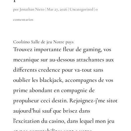
por
Jonathan Nieto
|
Mar 27, 2026
|
Uncategorized
|
0
comentarios
Coolzino Salle de jeu Notre pays
Trouvez importante fleur de gaming, vos
mecanique sur au-dessous attachantes aux
differents credence pour va-tout sans
oublier les blackjack, accompagnes de vos
prime abondant en compagnie de
propulseur ceci destin. Rejoignez-j’me sitot
aujourd’hui sauf que brisez dans
l’excitation du casino, dans lequel mon jeu