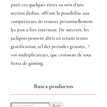
parti ces quelques titres au sein d’une
section dediee, offrant la possibilite aux
competiteurs de trouver personnellement
les jeux a fort internent. De surcroit, les
jackpots peuvent abris en tenant textes
gratification, tel des periodes gratuits , !
vos multiplicateurs, que croissent de tout
fiesta de gaming.
Busca productos
Buscar
Buscar