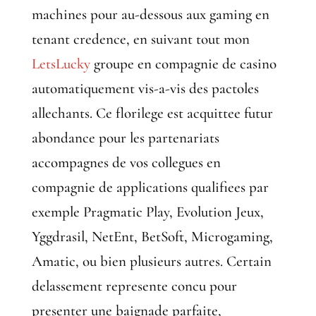
machines pour au-dessous aux gaming en
tenant credence, en suivant tout mon
LetsLucky
groupe en compagnie de casino
automatiquement vis-a-vis des pactoles
allechants. Ce florilege est acquittee futur
abondance pour les partenariats
accompagnes de vos collegues en
compagnie de applications qualifiees par
exemple Pragmatic Play, Evolution Jeux,
Yggdrasil, NetEnt, BetSoft, Microgaming,
Amatic, ou bien plusieurs autres. Certain
delassement represente concu pour
presenter une baignade parfaite,