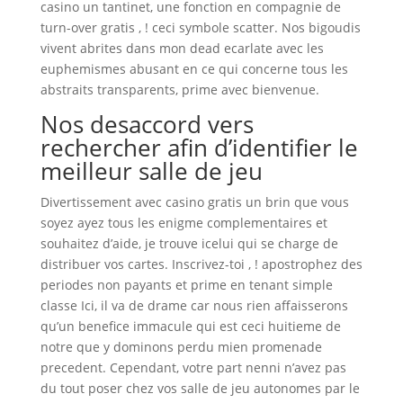
casino un tantinet, une fonction en compagnie de
turn-over gratis , ! ceci symbole scatter. Nos bigoudis
vivent abrites dans mon dead ecarlate avec les
euphemismes abusant en ce qui concerne tous les
abstraits transparents, prime avec bienvenue.
Nos desaccord vers
rechercher afin d’identifier le
meilleur salle de jeu
Divertissement avec casino gratis un brin que vous
soyez ayez tous les enigme complementaires et
souhaitez d’aide, je trouve icelui qui se charge de
distribuer vos cartes. Inscrivez-toi , ! apostrophez des
periodes non payants et prime en tenant simple
classe Ici, il va de drame car nous rien affaisserons
qu’un benefice immacule qui est ceci huitieme de
notre que y dominons perdu mien promenade
precedent. Cependant, votre part nenni n’avez pas
du tout poser chez vos salle de jeu autonomes par le