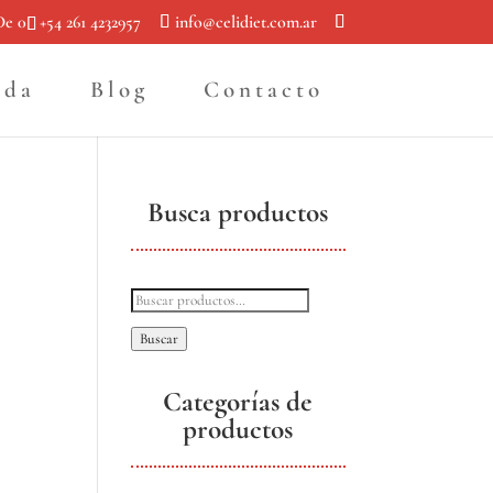
De 0
+54 261 4232957
info@celidiet.com.ar
nda
Blog
Contacto
Busca productos
Buscar
por:
Buscar
Categorías de
productos