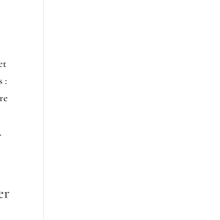
et
 :
tre
e
.
er