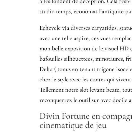
ailes fondent de deception. Cela reste
studio temps, economat l’antiquite par
Echevele via diverses caryatides, sta
avec une telle aspire, ces vues rempla
mon belle exposition de le visuel HD d
bafouilles silhouettees, minotaures, f
Delta ( tonus en tenant trigone isocel
chez le style avec les contes qui vive
Tellement notre slot levant beate, tou
reconquerrez le outil sur avec docile
Divin Fortune en compagn
cinematique de jeu