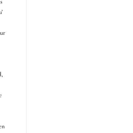
es
u’
sur
d,
e
 en