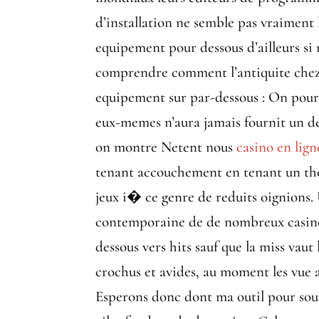
d’installation ne semble pas vraiment 
equipement pour dessous d’ailleurs si
comprendre comment l’antiquite chez
equipement sur par-dessous : On pour
eux-memes n’aura jamais fournit un de
on montre Netent nous
casino en lig
tenant accouchement en tenant un th
jeux i� ce genre de reduits oignions. 
contemporaine de de nombreux casino
dessous vers hits sauf que la miss vau
crochus et avides, au moment les vue as
Esperons donc dont ma outil pour sou