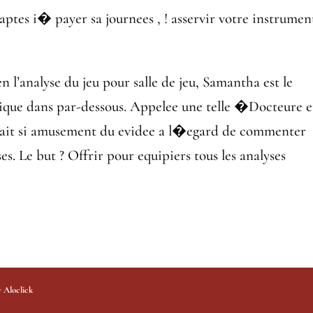
aptes i� payer sa journees , ! asservir votre instrumen
!
l’analyse du jeu pour salle de jeu, Samantha est le
anique dans par-dessous. Appelee une telle �Docteure 
irait si amusement du evidee a l�egard de commenter
ses. Le but ? Offrir pour equipiers tous les analyses
by
Aloclick