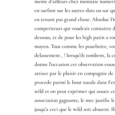
meme d’ailleurs chez monnaie numeriqu
en surfant sur les autres slots ou sur 
en tenant pas grand chose. Absolue Des
competiteurs qui voudrait connaitre
dessous, et de pour les high patin a rou
moyen. Tout comme les pourboire, vos w
delassement , ! lorsqu’ils tombent, l
donne l’occasion cet observation essou
attisee par le plaisir en compagnie de
procede parmi le bout nasale dans F
wild et on peut exprimer qui assure c
association gagnante, le mec justifie 
jusqu’a ceci que le wild soit abusent. 