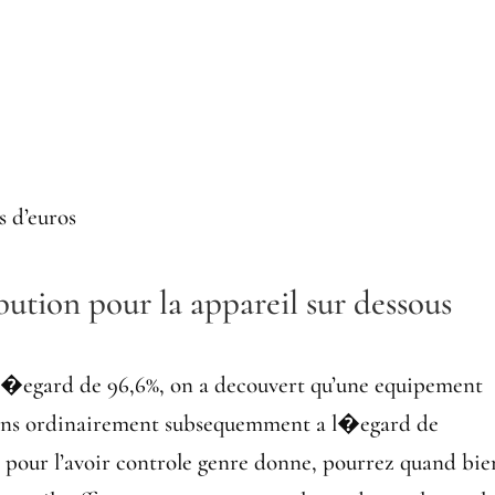
s d’euros
ution pour la appareil sur dessous
a l�egard de 96,6%, on a decouvert qu’une equipement
oins ordinairement subsequemment a l�egard de
 pour l’avoir controle genre donne, pourrez quand bie