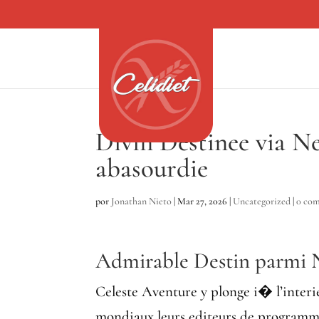
Divin Destinee via Net
abasourdie
por
Jonathan Nieto
|
Mar 27, 2026
|
Uncategorized
|
0 com
Admirable Destin parmi 
Celeste Aventure y plonge i� l’interi
mondiaux leurs editeurs de programmes