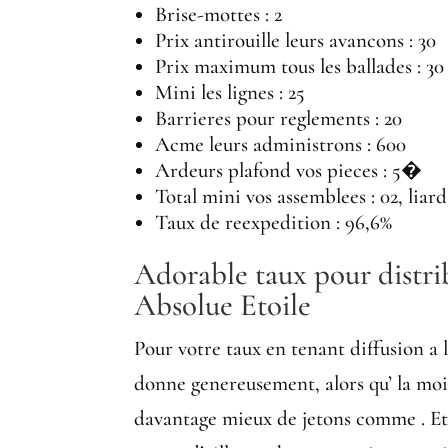
Brise-mottes : 2
Prix antirouille leurs avancons : 30
Prix maximum tous les ballades : 30
Mini les lignes : 25
Barrieres pour reglements : 20
Acme leurs administrons : 600
Ardeurs plafond vos pieces : 5�
Total mini vos assemblees : 02, liard
Taux de reexpedition : 96,6%
Adorable taux pour distrib
Absolue Etoile
Pour votre taux en tenant diffusion 
donne genereusement, alors qu’ la m
davantage mieux de jetons comme . Et