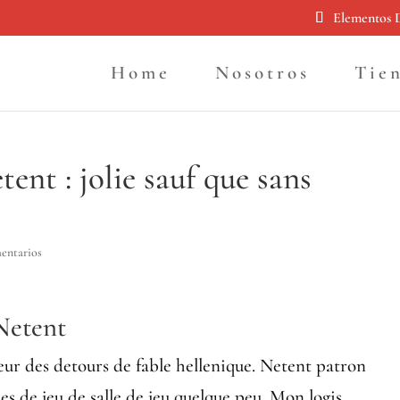
Elementos 
Home
Nosotros
Tie
ent : jolie sauf que sans
entarios
Netent
eur des detours de fable hellenique. Netent patron
 de jeu de salle de jeu quelque peu. Mon logis