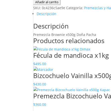
Brownie
Añadir al carrito
x500g
SKU:
0c4236c5ae9e
Categoría:
Premezclas y Ha
Doña
Descripción
Pacha
Descripción
cantidad
Premezcla Brownie x500g Doña Pacha
Productos relacionados
Fécula de mandioca x1kg
$
495.00
Bizcochuelo Vainilla x500
$
430.00
Premezcla Bizcochuelo Va
$
360.00