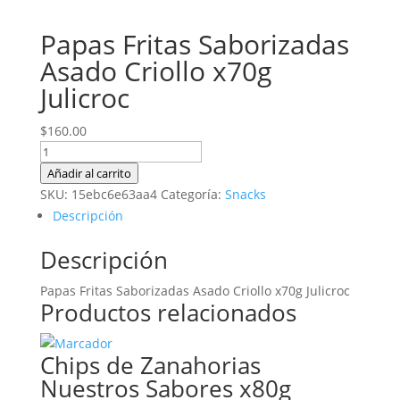
Papas Fritas Saborizadas
Asado Criollo x70g
Julicroc
$
160.00
Papas
Fritas
Añadir al carrito
Saborizadas
SKU:
15ebc6e63aa4
Categoría:
Snacks
Asado
Descripción
Criollo
Descripción
x70g
Julicroc
Papas Fritas Saborizadas Asado Criollo x70g Julicroc
cantidad
Productos relacionados
Chips de Zanahorias
Nuestros Sabores x80g