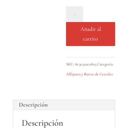
Alfajor
Blanco
Añadir al
Kapac
carrito
cantidad
SKU:
8c3e59aea803
Categoría:
Alfajores y Barras de Cereales
Descripción
Descripción