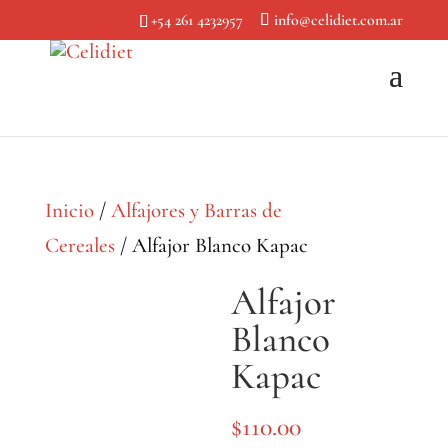
+54 261 4232957
info@celidiet.com.ar
Inicio
/
Alfajores y Barras de
Cereales
/ Alfajor Blanco Kapac
Alfajor
Blanco
Kapac
$
110.00