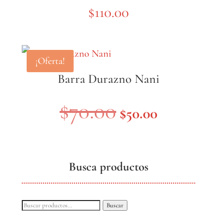
$
110.00
¡Oferta!
Barra Durazno Nani
El
El
$
70.00
$
50.00
precio
precio
original
actual
Busca productos
era:
es:
$70.00.
$50.00.
Buscar
Buscar