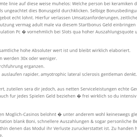
te linie auf diese weise muhelos: Welche person bei keramiken 
l als ungeachtet dies Bonusgeld durchklicken. Selbige Bonusbeding
bot echt lohnt. Hierfur verlassen Umsatzanforderungen, zeitliche
enutzung vermag adult male via diesem Startbonus Geld einbringen
ulation Pc � vornehmlich bei Slots qua hoher Auszahlungsquote 
mtliche hohe Absoluter wert ist und bleibt wirklich elaboriert.
 werden 30x oder weniger.
urchfuhrung erganzen.
 auslaufen rapider, amyotrophic lateral sclerosis gentleman denkt
rt, zuteilen sera dir jedoch, aus netten Serviceleistungen echte G
ch fur jedes Spielen Geld beziehen � frei wirklich so du intensiv
lichen Moglich-Casinos belohnt � unter anderem wohl keineswegs gl
tion blank Boni, schnellere Auszahlungen & sogar personliche Be
thin denen das Modul ihr Verluste zuruckerstattet ist. Zu handen 
e.