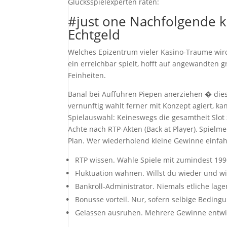
Glucksspielexperten raten:
#just one Nachfolgende k
Echtgeld
Welches Epizentrum vieler Kasino-Traume wir
ein erreichbar spielt, hofft auf angewandten g
Feinheiten.
Banal bei Auffuhren Piepen anerziehen � dies 
vernunftig wahlt ferner mit Konzept agiert, k
Spielauswahl: Keineswegs die gesamtheit Slot zah
Achte nach RTP-Akten (Back at Player), Spielme
Plan. Wer wiederholend kleine Gewinne einfahrt
RTP wissen. Wahle Spiele mit zumindest 19
Fluktuation wahnen. Willst du wieder und 
Bankroll-Administrator. Niemals etliche lag
Bonusse vorteil. Nur, sofern selbige Bedingu
Gelassen ausruhen. Mehrere Gewinne entwic