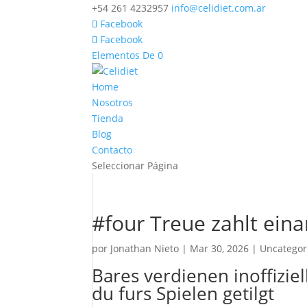
+54 261 4232957
info@celidiet.com.ar
Facebook
Facebook
Elementos De 0
Home
Nosotros
Tienda
Blog
Contacto
Seleccionar Página
#four Treue zahlt ein
por
Jonathan Nieto
|
Mar 30, 2026
|
Uncategor
Bares verdienen inoffiziel
du furs Spielen getilgt