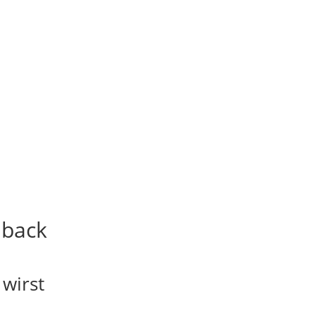
hback
 wirst